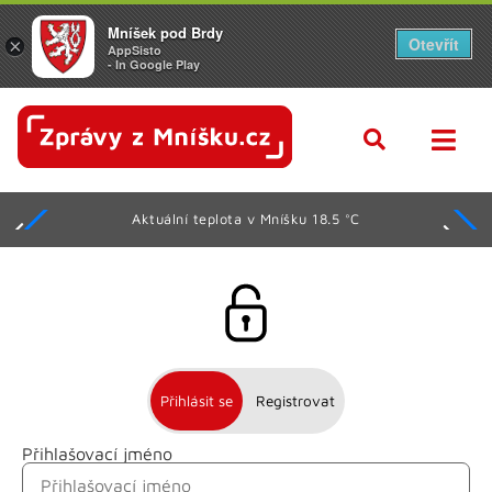
Mníšek pod Brdy
Otevřít
×
AppSisto
- In Google Play
Aktuální teplota v Mníšku 18.5 °C
Přihlásit se
Registrovat
Přihlašovací jméno
Jméno