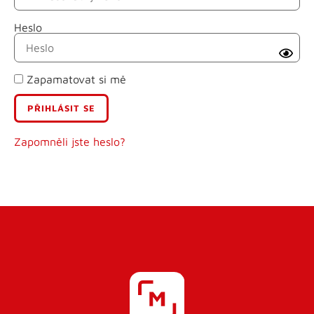
Heslo
Příjmení
Zapamatovat si mě
E-mail
Uživatelské jméno
Zapomněli jste heslo?
Heslo
Heslo znovu