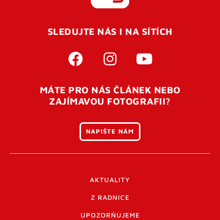
REGISTROVAT SE
SLEDUJTE NÁS I NA SÍTÍCH
Pro úspěšné dokončení registrace je potřeba
potvrdit
vaší e-mailovou
adresu. Po úspěšném odeslání
registrace vám přijde na e-mail potvrzovací kód. Po
otevření tohoto odkazu se váš účet ověří a můžete se
MÁTE PRO NÁS ČLÁNEK NEBO
přihlásit. Nezapomeňte zkontrolovat složku SPAM ve
ZAJÍMAVOU FOTOGRAFII?
vašem e-mailu. Pokud při registraci nastane problém
napište nám
.
NAPIŠTE NÁM
AKTUALITY
Z RADNICE
UPOZORŇUJEME