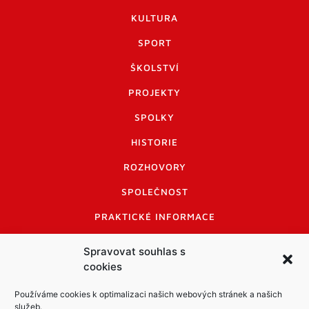
KULTURA
SPORT
ŠKOLSTVÍ
PROJEKTY
SPOLKY
HISTORIE
ROZHOVORY
SPOLEČNOST
PRAKTICKÉ INFORMACE
CENÍK INZERCE
Spravovat souhlas s
cookies
INFORMACE A KODEX DISKUTUJÍCÍCH
LOGO A LOGO MANUÁL
Používáme cookies k optimalizaci našich webových stránek a našich
služeb.