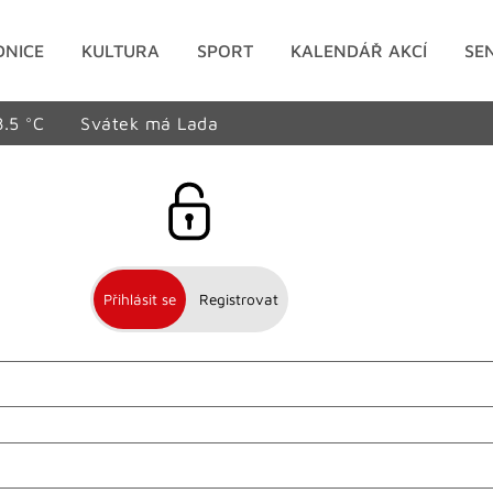
DNICE
KULTURA
SPORT
KALENDÁŘ AKCÍ
SE
8.5 °C
Svátek má Lada
Přihlásit se
Registrovat