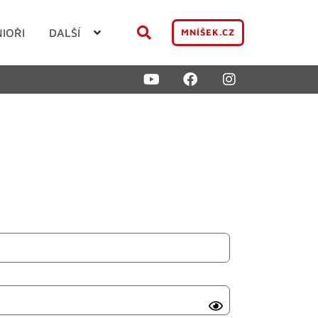
NIOŘI
DALŠÍ
MNÍŠEK.CZ