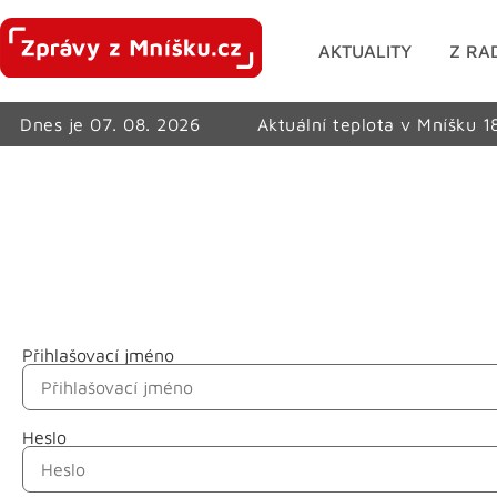
AKTUALITY
Z RA
Dnes je 07. 08. 2026
Aktuální teplota v Mníšku 1
Přihlašovací jméno
Jméno
Heslo
Příjmení