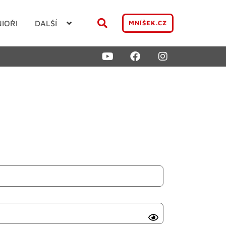
NIOŘI
DALŠÍ
MNÍŠEK.CZ