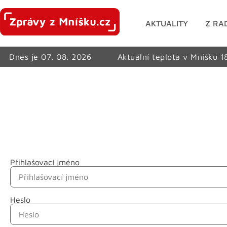
AKTUALITY
Z RA
Dnes je 07. 08. 2026
Aktuální teplota v Mníšku 1
Přihlašovací jméno
Jméno
Heslo
Příjmení