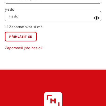
Heslo
Příjmení
Zapamatovat si mě
E-mail
Uživatelské jméno
Zapomněli jste heslo?
Heslo
Heslo znovu