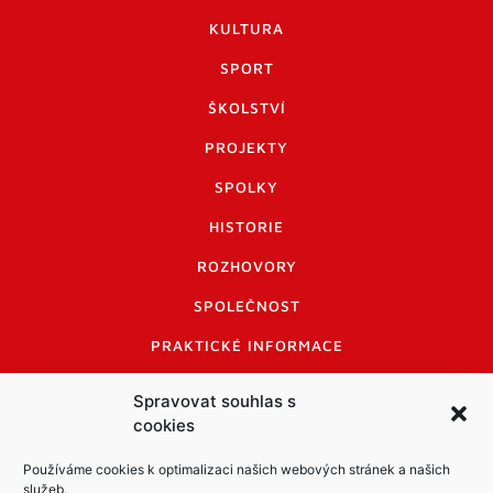
KULTURA
SPORT
ŠKOLSTVÍ
PROJEKTY
SPOLKY
HISTORIE
ROZHOVORY
SPOLEČNOST
PRAKTICKÉ INFORMACE
CENÍK INZERCE
Spravovat souhlas s
cookies
INFORMACE A KODEX DISKUTUJÍCÍCH
LOGO A LOGO MANUÁL
Používáme cookies k optimalizaci našich webových stránek a našich
služeb.