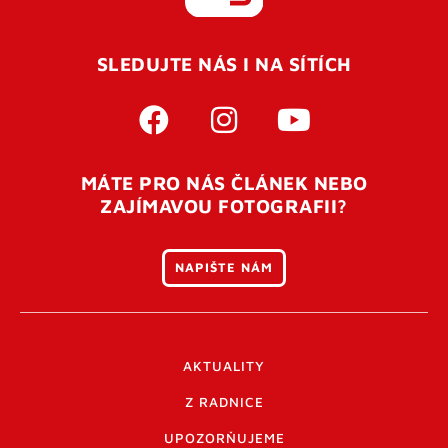
REGISTROVAT SE
SLEDUJTE NÁS I NA SÍTÍCH
Pro úspěšné dokončení registrace je potřeba
potvrdit
vaší e-mailovou
adresu. Po úspěšném odeslání
registrace vám přijde na e-mail potvrzovací kód. Po
otevření tohoto odkazu se váš účet ověří a můžete se
MÁTE PRO NÁS ČLÁNEK NEBO
přihlásit. Nezapomeňte zkontrolovat složku SPAM ve
ZAJÍMAVOU FOTOGRAFII?
vašem e-mailu. Pokud při registraci nastane problém
napište nám
.
NAPIŠTE NÁM
AKTUALITY
Z RADNICE
UPOZORŇUJEME