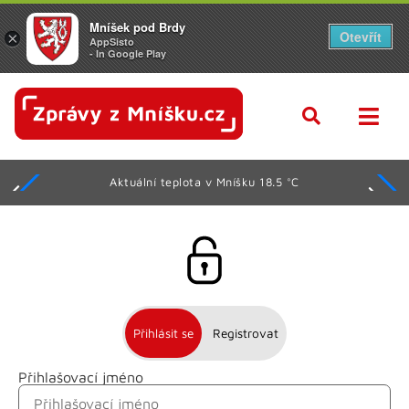
Mníšek pod Brdy
Otevřít
×
AppSisto
- In Google Play
Aktuální teplota v Mníšku 18.5 °C
Přihlásit se
Registrovat
Přihlašovací jméno
Jméno