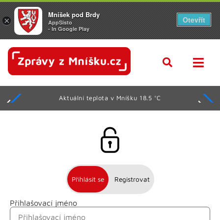
Mníšek pod Brdy
Otevřít
×
AppSisto
- In Google Play
Aktuální teplota v Mníšku 18.5 °C
Přihlásit se
Registrovat
Přihlašovací jméno
Jméno