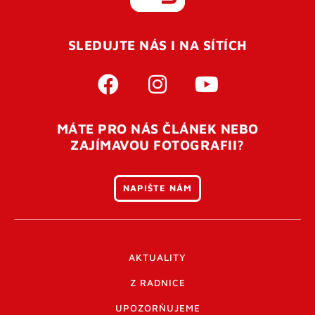
REGISTROVAT SE
SLEDUJTE NÁS I NA SÍTÍCH
Pro úspěšné dokončení registrace je potřeba
potvrdit
vaší e-mailovou
adresu. Po úspěšném odeslání
registrace vám přijde na e-mail potvrzovací kód. Po
otevření tohoto odkazu se váš účet ověří a můžete se
MÁTE PRO NÁS ČLÁNEK NEBO
přihlásit. Nezapomeňte zkontrolovat složku SPAM ve
ZAJÍMAVOU FOTOGRAFII?
vašem e-mailu. Pokud při registraci nastane problém
napište nám
.
NAPIŠTE NÁM
AKTUALITY
Z RADNICE
UPOZORŇUJEME