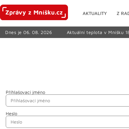
AKTUALITY
Z RA
Dnes je 06. 08. 2026
Aktuální teplota v Mníšku 1
Přihlašovací jméno
Jméno
Heslo
Příjmení