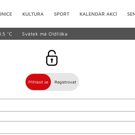
DNICE
KULTURA
SPORT
KALENDÁŘ AKCÍ
SE
8.5 °C
Svátek má Oldřiška
Přihlásit se
Registrovat