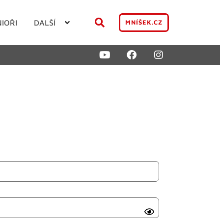
NIOŘI
DALŠÍ
MNÍŠEK.CZ