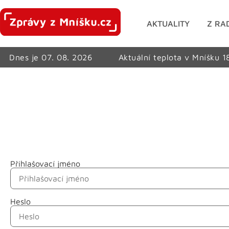
AKTUALITY
Z RA
Dnes je 07. 08. 2026
Aktuální teplota v Mníšku 1
Přihlašovací jméno
Jméno
Heslo
Příjmení