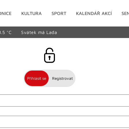
DNICE
KULTURA
SPORT
KALENDÁŘ AKCÍ
SE
8.5 °C
Svátek má Lada
Přihlásit se
Registrovat