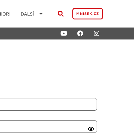
NIOŘI
DALŠÍ
MNÍŠEK.CZ