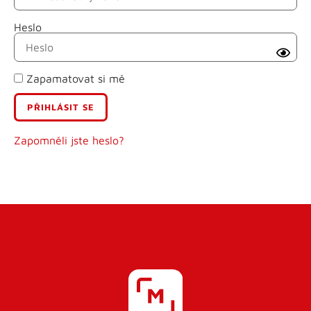
Heslo
Příjmení
Zapamatovat si mě
E-mail
Uživatelské jméno
Zapomněli jste heslo?
Heslo
Heslo znovu