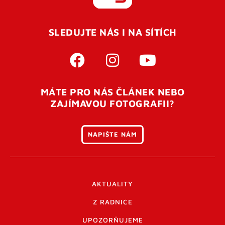
REGISTROVAT SE
SLEDUJTE NÁS I NA SÍTÍCH
Pro úspěšné dokončení registrace je potřeba
potvrdit
vaší e-mailovou
adresu. Po úspěšném odeslání
registrace vám přijde na e-mail potvrzovací kód. Po
otevření tohoto odkazu se váš účet ověří a můžete se
MÁTE PRO NÁS ČLÁNEK NEBO
přihlásit. Nezapomeňte zkontrolovat složku SPAM ve
ZAJÍMAVOU FOTOGRAFII?
vašem e-mailu. Pokud při registraci nastane problém
napište nám
.
NAPIŠTE NÁM
AKTUALITY
Z RADNICE
UPOZORŇUJEME