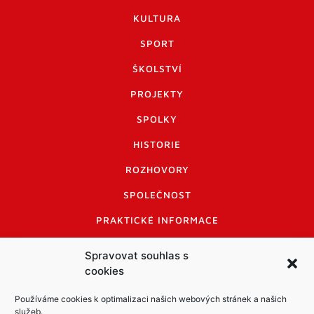
KULTURA
SPORT
ŠKOLSTVÍ
PROJEKTY
SPOLKY
HISTORIE
ROZHOVORY
SPOLEČNOST
PRAKTICKÉ INFORMACE
CENÍK INZERCE
Spravovat souhlas s
cookies
INFORMACE A KODEX DISKUTUJÍCÍCH
LOGO A LOGO MANUÁL
Používáme cookies k optimalizaci našich webových stránek a našich
služeb.