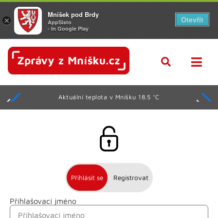
Mníšek pod Brdy
Otevřít
×
AppSisto
- In Google Play
Aktuální teplota v Mníšku 18.5 °C
Přihlásit se
Registrovat
Přihlašovací jméno
Jméno