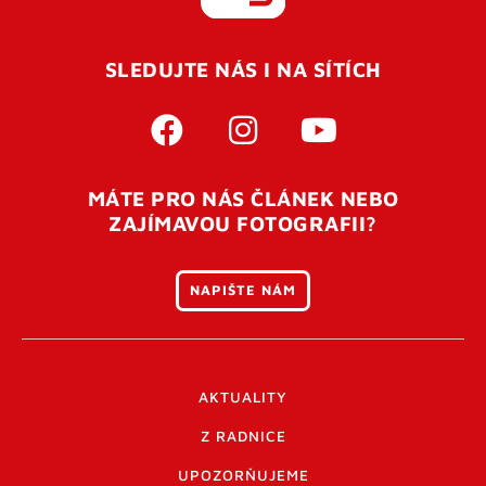
REGISTROVAT SE
SLEDUJTE NÁS I NA SÍTÍCH
Pro úspěšné dokončení registrace je potřeba
potvrdit
vaší e-mailovou
adresu. Po úspěšném odeslání
registrace vám přijde na e-mail potvrzovací kód. Po
otevření tohoto odkazu se váš účet ověří a můžete se
MÁTE PRO NÁS ČLÁNEK NEBO
přihlásit. Nezapomeňte zkontrolovat složku SPAM ve
ZAJÍMAVOU FOTOGRAFII?
vašem e-mailu. Pokud při registraci nastane problém
napište nám
.
NAPIŠTE NÁM
AKTUALITY
Z RADNICE
UPOZORŇUJEME