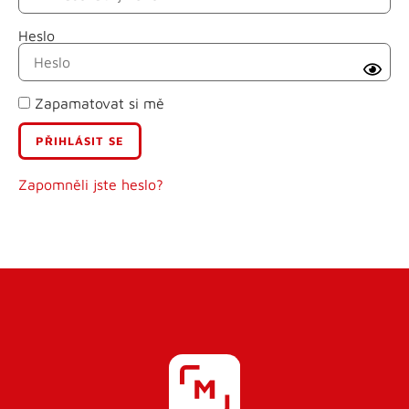
Heslo
Příjmení
Zapamatovat si mě
E-mail
Uživatelské jméno
Zapomněli jste heslo?
Heslo
Heslo znovu