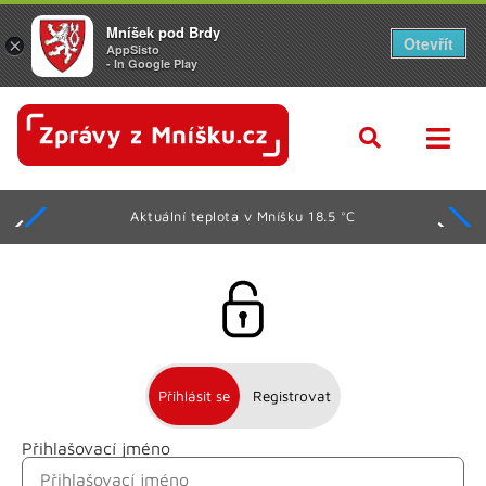
Mníšek pod Brdy
Otevřít
×
AppSisto
- In Google Play
Aktuální teplota v Mníšku 18.5 °C
Přihlásit se
Registrovat
Přihlašovací jméno
Jméno