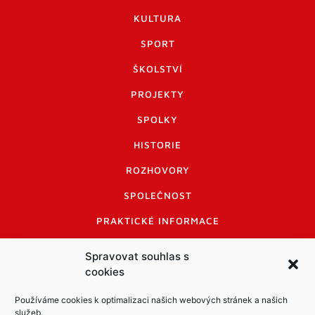
KULTURA
SPORT
ŠKOLSTVÍ
PROJEKTY
SPOLKY
HISTORIE
ROZHOVORY
SPOLEČNOST
PRAKTICKÉ INFORMACE
CENÍK INZERCE
Spravovat souhlas s
cookies
INFORMACE A KODEX DISKUTUJÍCÍCH
LOGO A LOGO MANUÁL
Používáme cookies k optimalizaci našich webových stránek a našich
služeb.