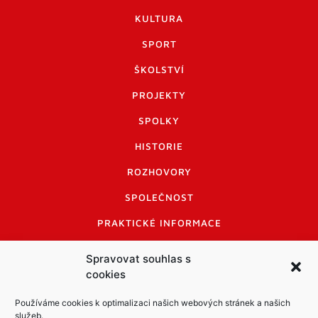
KULTURA
SPORT
ŠKOLSTVÍ
PROJEKTY
SPOLKY
HISTORIE
ROZHOVORY
SPOLEČNOST
PRAKTICKÉ INFORMACE
CENÍK INZERCE
Spravovat souhlas s
cookies
INFORMACE A KODEX DISKUTUJÍCÍCH
LOGO A LOGO MANUÁL
Používáme cookies k optimalizaci našich webových stránek a našich
služeb.