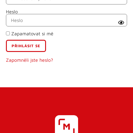
Heslo
Příjmení
Zapamatovat si mě
E-mail
Uživatelské jméno
Zapomněli jste heslo?
Heslo
Heslo znovu