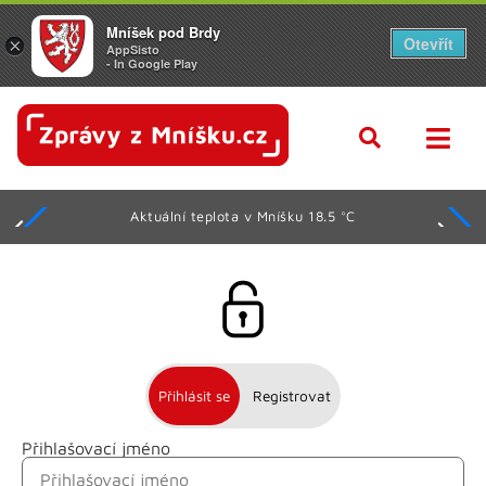
Mníšek pod Brdy
Otevřít
×
AppSisto
- In Google Play
Aktuální teplota v Mníšku 18.5 °C
Přihlásit se
Registrovat
Přihlašovací jméno
Jméno