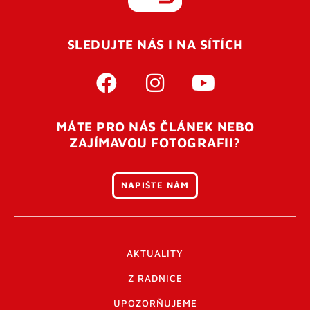
REGISTROVAT SE
SLEDUJTE NÁS I NA SÍTÍCH
Pro úspěšné dokončení registrace je potřeba
potvrdit
vaší e-mailovou
adresu. Po úspěšném odeslání
registrace vám přijde na e-mail potvrzovací kód. Po
otevření tohoto odkazu se váš účet ověří a můžete se
MÁTE PRO NÁS ČLÁNEK NEBO
přihlásit. Nezapomeňte zkontrolovat složku SPAM ve
ZAJÍMAVOU FOTOGRAFII?
vašem e-mailu. Pokud při registraci nastane problém
napište nám
.
NAPIŠTE NÁM
AKTUALITY
Z RADNICE
UPOZORŇUJEME