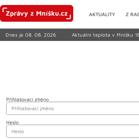
AKTUALITY
Z RA
Dnes je 08. 08. 2026
Aktuální teplota v Mníšku 1
Přihlašovací jméno
Jméno
Heslo
Příjmení