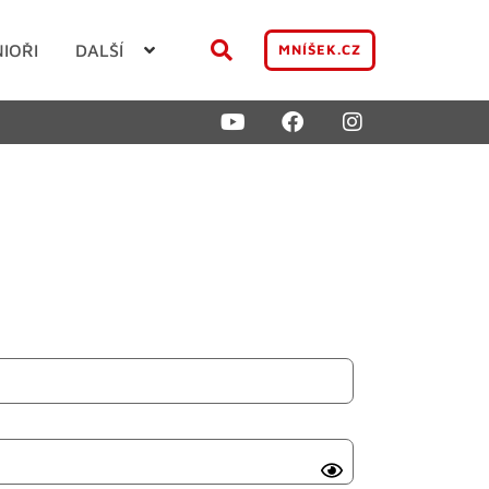
NIOŘI
DALŠÍ
MNÍŠEK.CZ