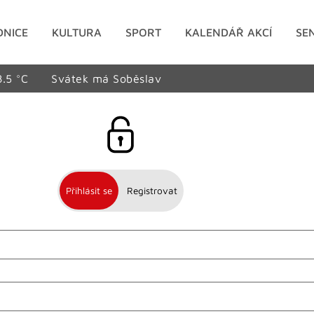
DNICE
KULTURA
SPORT
KALENDÁŘ AKCÍ
SE
8.5 °C
Svátek má Soběslav
Přihlásit se
Registrovat