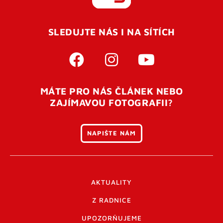
REGISTROVAT SE
SLEDUJTE NÁS I NA SÍTÍCH
Pro úspěšné dokončení registrace je potřeba
potvrdit
vaší e-mailovou
adresu. Po úspěšném odeslání
registrace vám přijde na e-mail potvrzovací kód. Po
otevření tohoto odkazu se váš účet ověří a můžete se
MÁTE PRO NÁS ČLÁNEK NEBO
přihlásit. Nezapomeňte zkontrolovat složku SPAM ve
ZAJÍMAVOU FOTOGRAFII?
vašem e-mailu. Pokud při registraci nastane problém
napište nám
.
NAPIŠTE NÁM
AKTUALITY
Z RADNICE
UPOZORŇUJEME