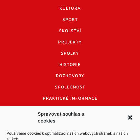
KULTURA
SPORT
ŠKOLSTVÍ
PROJEKTY
SPOLKY
HISTORIE
ROZHOVORY
SPOLEČNOST
PRAKTICKÉ INFORMACE
CENÍK INZERCE
Spravovat souhlas s
cookies
INFORMACE A KODEX DISKUTUJÍCÍCH
LOGO A LOGO MANUÁL
Používáme cookies k optimalizaci našich webových stránek a našich
služeb.