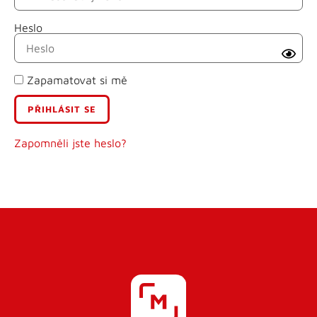
Heslo
Příjmení
Zapamatovat si mě
E-mail
Uživatelské jméno
Zapomněli jste heslo?
Heslo
Heslo znovu