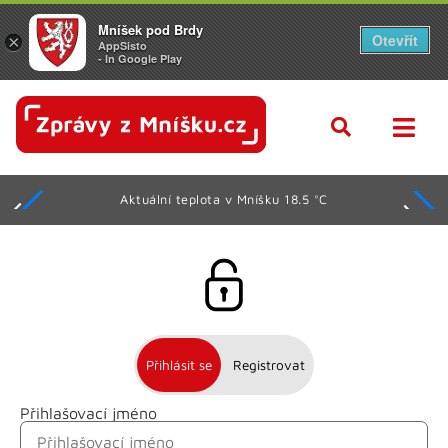
Mníšek pod Brdy
Otevřít
×
AppSisto
- In Google Play
Aktuální teplota v Mníšku 18.5 °C
Přihlásit se
Registrovat
Přihlašovací jméno
Jméno