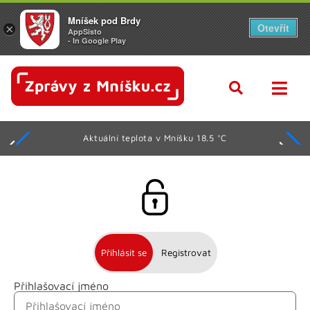
Mníšek pod Brdy
Otevřít
×
AppSisto
- In Google Play
Aktuální teplota v Mníšku 18.5 °C
Přihlásit se
Registrovat
Přihlašovací jméno
Jméno