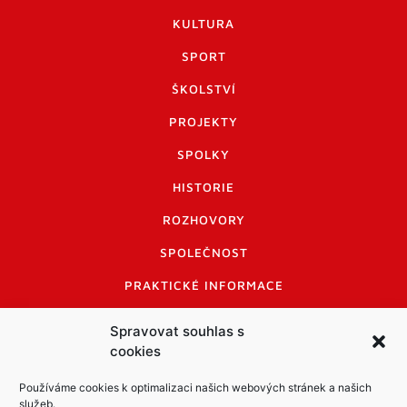
KULTURA
SPORT
ŠKOLSTVÍ
PROJEKTY
SPOLKY
HISTORIE
ROZHOVORY
SPOLEČNOST
PRAKTICKÉ INFORMACE
CENÍK INZERCE
Spravovat souhlas s
cookies
INFORMACE A KODEX DISKUTUJÍCÍCH
LOGO A LOGO MANUÁL
Používáme cookies k optimalizaci našich webových stránek a našich
služeb.