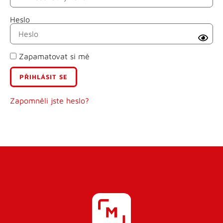
Heslo
Příjmení
Zapamatovat si mě
E-mail
Uživatelské jméno
Zapomněli jste heslo?
Heslo
Heslo znovu