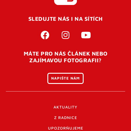
REGISTROVAT SE
SLEDUJTE NÁS I NA SÍTÍCH
Pro úspěšné dokončení registrace je potřeba
potvrdit
vaší e-mailovou
adresu. Po úspěšném odeslání
registrace vám přijde na e-mail potvrzovací kód. Po
otevření tohoto odkazu se váš účet ověří a můžete se
MÁTE PRO NÁS ČLÁNEK NEBO
přihlásit. Nezapomeňte zkontrolovat složku SPAM ve
ZAJÍMAVOU FOTOGRAFII?
vašem e-mailu. Pokud při registraci nastane problém
napište nám
.
NAPIŠTE NÁM
AKTUALITY
Z RADNICE
UPOZORŇUJEME