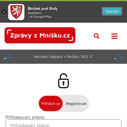
Mníšek pod Brdy
Otevřít
×
AppSisto
- In Google Play
Aktuální teplota v Mníšku 18.5 °C
Přihlásit se
Registrovat
Přihlašovací jméno
Jméno