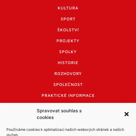
KULTURA
SPORT
ŠKOLSTVÍ
PROJEKTY
SPOLKY
HISTORIE
ROZHOVORY
SPOLEČNOST
PRAKTICKÉ INFORMACE
CENÍK INZERCE
Spravovat souhlas s
cookies
INFORMACE A KODEX DISKUTUJÍCÍCH
LOGO A LOGO MANUÁL
Používáme cookies k optimalizaci našich webových stránek a našich
služeb.