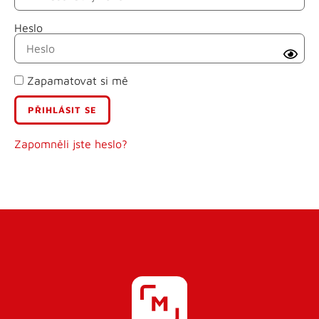
Heslo
Příjmení
Zapamatovat si mě
E-mail
Uživatelské jméno
Zapomněli jste heslo?
Heslo
Heslo znovu