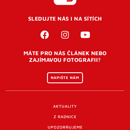
REGISTROVAT SE
SLEDUJTE NÁS I NA SÍTÍCH
Pro úspěšné dokončení registrace je potřeba
potvrdit
vaší e-mailovou
adresu. Po úspěšném odeslání
registrace vám přijde na e-mail potvrzovací kód. Po
otevření tohoto odkazu se váš účet ověří a můžete se
MÁTE PRO NÁS ČLÁNEK NEBO
přihlásit. Nezapomeňte zkontrolovat složku SPAM ve
ZAJÍMAVOU FOTOGRAFII?
vašem e-mailu. Pokud při registraci nastane problém
napište nám
.
NAPIŠTE NÁM
AKTUALITY
Z RADNICE
UPOZORŇUJEME