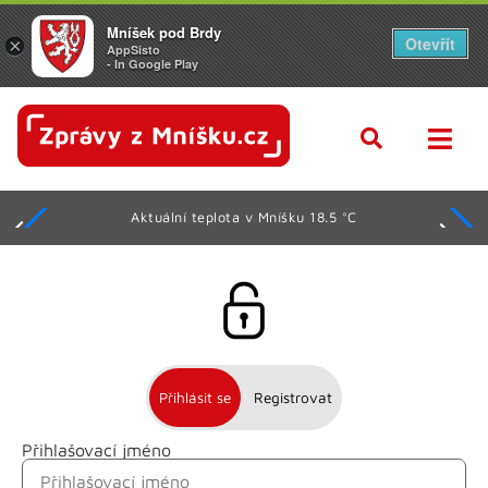
Mníšek pod Brdy
Otevřít
×
AppSisto
- In Google Play
Aktuální teplota v Mníšku 18.5 °C
Přihlásit se
Registrovat
Přihlašovací jméno
Jméno