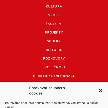
KULTURA
SPORT
ŠKOLSTVÍ
PROJEKTY
SPOLKY
HISTORIE
ROZHOVORY
SPOLEČNOST
PRAKTICKÉ INFORMACE
CENÍK INZERCE
Spravovat souhlas s
cookies
INFORMACE A KODEX DISKUTUJÍCÍCH
LOGO A LOGO MANUÁL
Používáme cookies k optimalizaci našich webových stránek a našich
služeb.