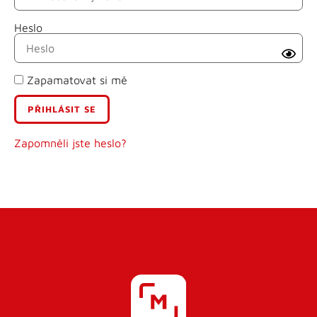
Heslo
Příjmení
Zapamatovat si mě
E-mail
Uživatelské jméno
Zapomněli jste heslo?
Heslo
Heslo znovu