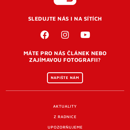
REGISTROVAT SE
SLEDUJTE NÁS I NA SÍTÍCH
Pro úspěšné dokončení registrace je potřeba
potvrdit
vaší e-mailovou
adresu. Po úspěšném odeslání
registrace vám přijde na e-mail potvrzovací kód. Po
otevření tohoto odkazu se váš účet ověří a můžete se
MÁTE PRO NÁS ČLÁNEK NEBO
přihlásit. Nezapomeňte zkontrolovat složku SPAM ve
ZAJÍMAVOU FOTOGRAFII?
vašem e-mailu. Pokud při registraci nastane problém
napište nám
.
NAPIŠTE NÁM
AKTUALITY
Z RADNICE
UPOZORŇUJEME