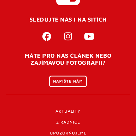
REGISTROVAT SE
SLEDUJTE NÁS I NA SÍTÍCH
Pro úspěšné dokončení registrace je potřeba
potvrdit
vaší e-mailovou
adresu. Po úspěšném odeslání
registrace vám přijde na e-mail potvrzovací kód. Po
otevření tohoto odkazu se váš účet ověří a můžete se
MÁTE PRO NÁS ČLÁNEK NEBO
přihlásit. Nezapomeňte zkontrolovat složku SPAM ve
ZAJÍMAVOU FOTOGRAFII?
vašem e-mailu. Pokud při registraci nastane problém
napište nám
.
NAPIŠTE NÁM
AKTUALITY
Z RADNICE
UPOZORŇUJEME