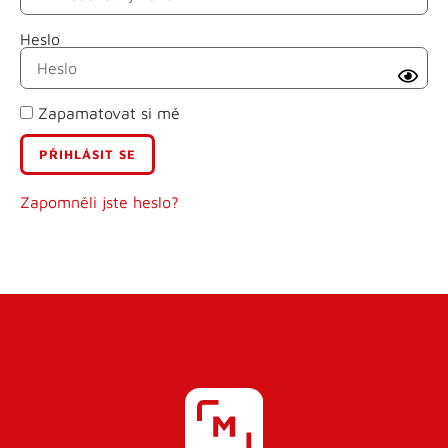
Heslo
Příjmení
Zapamatovat si mě
E-mail
Uživatelské jméno
Zapomněli jste heslo?
Heslo
Heslo znovu