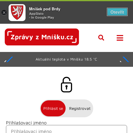
Mníšek pod Brdy
Otevřít
×
AppSisto
- In Google Play
Aktuální teplota v Mníšku 18.5 °C
Přihlásit se
Registrovat
Přihlašovací jméno
Jméno