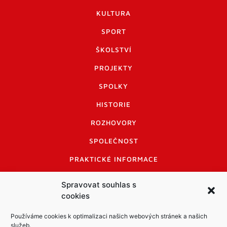
KULTURA
SPORT
ŠKOLSTVÍ
PROJEKTY
SPOLKY
HISTORIE
ROZHOVORY
SPOLEČNOST
PRAKTICKÉ INFORMACE
CENÍK INZERCE
Spravovat souhlas s
cookies
INFORMACE A KODEX DISKUTUJÍCÍCH
LOGO A LOGO MANUÁL
Používáme cookies k optimalizaci našich webových stránek a našich
služeb.