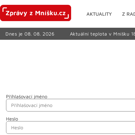
AKTUALITY
Z RA
Dnes je 08. 08. 2026
Aktuální teplota v Mníšku 1
Přihlašovací jméno
Jméno
Heslo
Příjmení