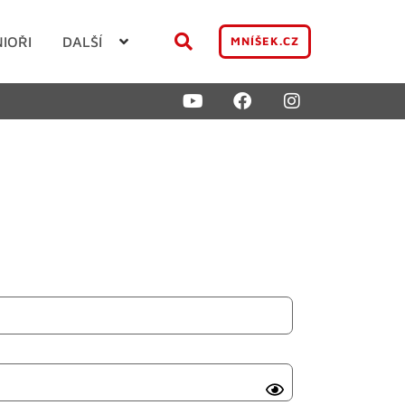
NIOŘI
DALŠÍ
MNÍŠEK.CZ