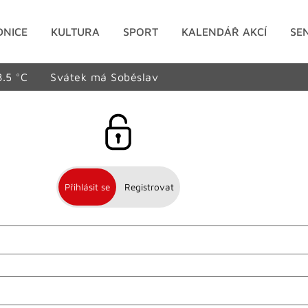
DNICE
KULTURA
SPORT
KALENDÁŘ AKCÍ
SE
8.5 °C
Svátek má Soběslav
Přihlásit se
Registrovat