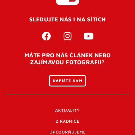
REGISTROVAT SE
SLEDUJTE NÁS I NA SÍTÍCH
Pro úspěšné dokončení registrace je potřeba
potvrdit
vaší e-mailovou
adresu. Po úspěšném odeslání
registrace vám přijde na e-mail potvrzovací kód. Po
otevření tohoto odkazu se váš účet ověří a můžete se
MÁTE PRO NÁS ČLÁNEK NEBO
přihlásit. Nezapomeňte zkontrolovat složku SPAM ve
ZAJÍMAVOU FOTOGRAFII?
vašem e-mailu. Pokud při registraci nastane problém
napište nám
.
NAPIŠTE NÁM
AKTUALITY
Z RADNICE
UPOZORŇUJEME