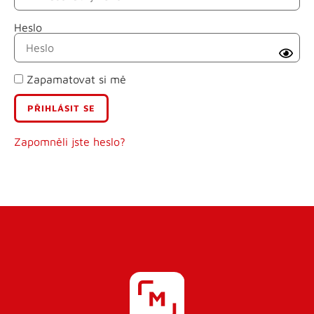
Heslo
Příjmení
Zapamatovat si mě
E-mail
Uživatelské jméno
Zapomněli jste heslo?
Heslo
Heslo znovu