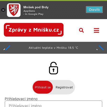
Mníšek pod Brdy
Otevřít
×
AppSisto
- In Google Play
Aktuální teplota v Mníšku 18.5 °C
Přihlásit se
Registrovat
Přihlašovací jméno
Jméno