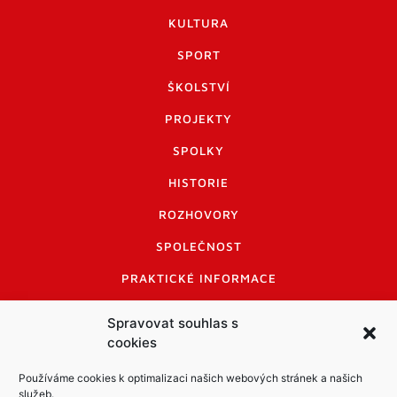
KULTURA
SPORT
ŠKOLSTVÍ
PROJEKTY
SPOLKY
HISTORIE
ROZHOVORY
SPOLEČNOST
PRAKTICKÉ INFORMACE
CENÍK INZERCE
Spravovat souhlas s
cookies
INFORMACE A KODEX DISKUTUJÍCÍCH
LOGO A LOGO MANUÁL
Používáme cookies k optimalizaci našich webových stránek a našich
služeb.