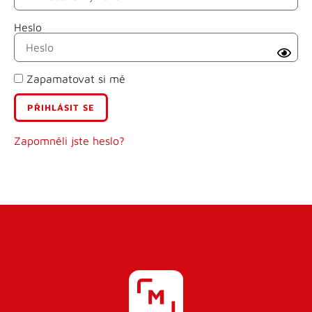
Heslo
Příjmení
Zapamatovat si mě
E-mail
Uživatelské jméno
Zapomněli jste heslo?
Heslo
Heslo znovu