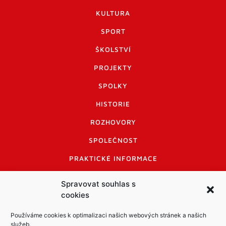
KULTURA
SPORT
ŠKOLSTVÍ
PROJEKTY
SPOLKY
HISTORIE
ROZHOVORY
SPOLEČNOST
PRAKTICKÉ INFORMACE
CENÍK INZERCE
Spravovat souhlas s
cookies
INFORMACE A KODEX DISKUTUJÍCÍCH
LOGO A LOGO MANUÁL
Používáme cookies k optimalizaci našich webových stránek a našich
služeb.