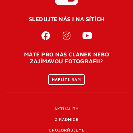
REGISTROVAT SE
SLEDUJTE NÁS I NA SÍTÍCH
Pro úspěšné dokončení registrace je potřeba
potvrdit
vaší e-mailovou
adresu. Po úspěšném odeslání
registrace vám přijde na e-mail potvrzovací kód. Po
otevření tohoto odkazu se váš účet ověří a můžete se
MÁTE PRO NÁS ČLÁNEK NEBO
přihlásit. Nezapomeňte zkontrolovat složku SPAM ve
ZAJÍMAVOU FOTOGRAFII?
vašem e-mailu. Pokud při registraci nastane problém
napište nám
.
NAPIŠTE NÁM
AKTUALITY
Z RADNICE
UPOZORŇUJEME