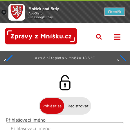
Mníšek pod Brdy
Otevřít
×
AppSisto
- In Google Play
Aktuální teplota v Mníšku 18.5 °C
Přihlásit se
Registrovat
Přihlašovací jméno
Jméno