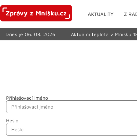
AKTUALITY
Z RA
Dnes je 06. 08. 2026
Aktuální teplota v Mníšku 1
Přihlašovací jméno
Jméno
Heslo
Příjmení