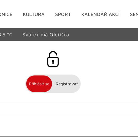
DNICE
KULTURA
SPORT
KALENDÁŘ AKCÍ
SE
8.5 °C
Svátek má Oldřiška
Přihlásit se
Registrovat