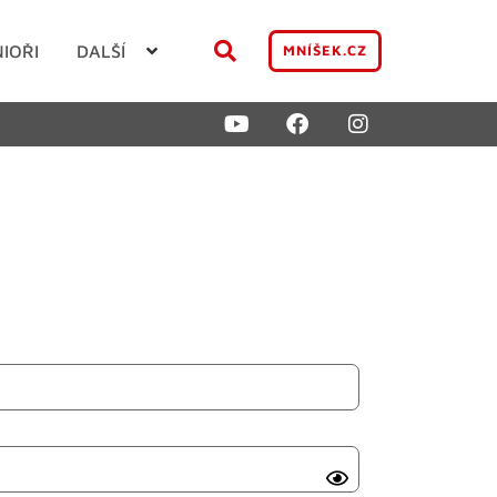
NIOŘI
DALŠÍ
MNÍŠEK.CZ