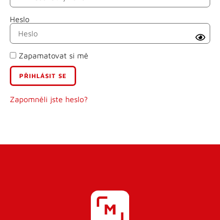
Heslo
Příjmení
Zapamatovat si mě
E-mail
Uživatelské jméno
Zapomněli jste heslo?
Heslo
Heslo znovu