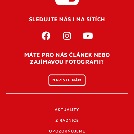
REGISTROVAT SE
SLEDUJTE NÁS I NA SÍTÍCH
Pro úspěšné dokončení registrace je potřeba
potvrdit
vaší e-mailovou
adresu. Po úspěšném odeslání
registrace vám přijde na e-mail potvrzovací kód. Po
otevření tohoto odkazu se váš účet ověří a můžete se
MÁTE PRO NÁS ČLÁNEK NEBO
přihlásit. Nezapomeňte zkontrolovat složku SPAM ve
ZAJÍMAVOU FOTOGRAFII?
vašem e-mailu. Pokud při registraci nastane problém
napište nám
.
NAPIŠTE NÁM
AKTUALITY
Z RADNICE
UPOZORŇUJEME