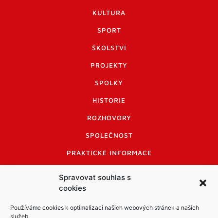
KULTURA
SPORT
ŠKOLSTVÍ
PROJEKTY
SPOLKY
HISTORIE
ROZHOVORY
SPOLEČNOST
PRAKTICKÉ INFORMACE
CENÍK INZERCE
Spravovat souhlas s
cookies
INFORMACE A KODEX DISKUTUJÍCÍCH
LOGO A LOGO MANUÁL
Používáme cookies k optimalizaci našich webových stránek a našich
služeb.