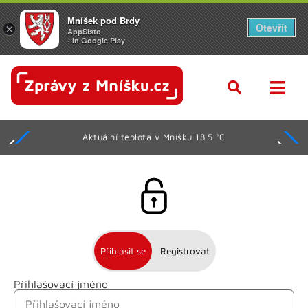
Mníšek pod Brdy
Otevřít
×
AppSisto
- In Google Play
Aktuální teplota v Mníšku 18.5 °C
Přihlásit se
Registrovat
Přihlašovací jméno
Jméno