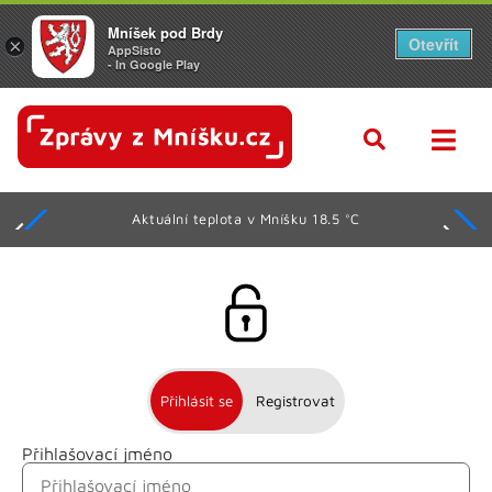
Mníšek pod Brdy
Otevřít
×
AppSisto
- In Google Play
Aktuální teplota v Mníšku 18.5 °C
Přihlásit se
Registrovat
Přihlašovací jméno
Jméno