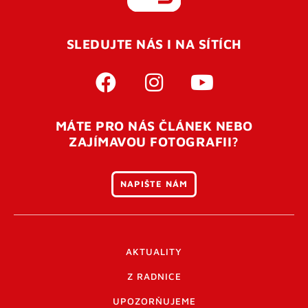
REGISTROVAT SE
SLEDUJTE NÁS I NA SÍTÍCH
Pro úspěšné dokončení registrace je potřeba
potvrdit
vaší e-mailovou
adresu. Po úspěšném odeslání
registrace vám přijde na e-mail potvrzovací kód. Po
otevření tohoto odkazu se váš účet ověří a můžete se
MÁTE PRO NÁS ČLÁNEK NEBO
přihlásit. Nezapomeňte zkontrolovat složku SPAM ve
ZAJÍMAVOU FOTOGRAFII?
vašem e-mailu. Pokud při registraci nastane problém
napište nám
.
NAPIŠTE NÁM
AKTUALITY
Z RADNICE
UPOZORŇUJEME