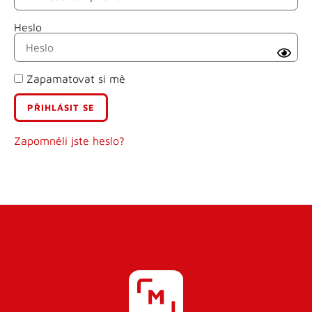
Heslo
Příjmení
Zapamatovat si mě
E-mail
Uživatelské jméno
Zapomněli jste heslo?
Heslo
Heslo znovu