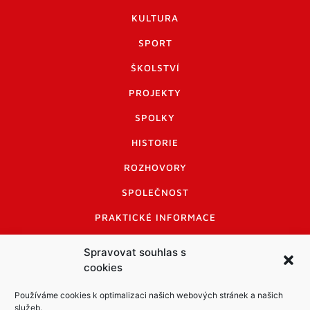
KULTURA
SPORT
ŠKOLSTVÍ
PROJEKTY
SPOLKY
HISTORIE
ROZHOVORY
SPOLEČNOST
PRAKTICKÉ INFORMACE
CENÍK INZERCE
Spravovat souhlas s
cookies
INFORMACE A KODEX DISKUTUJÍCÍCH
LOGO A LOGO MANUÁL
Používáme cookies k optimalizaci našich webových stránek a našich
služeb.