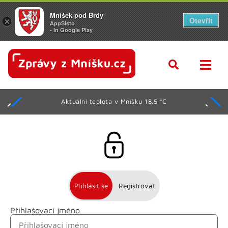
Mníšek pod Brdy
Otevřít
×
AppSisto
- In Google Play
Aktuální teplota v Mníšku 18.5 °C
Přihlásit se
Registrovat
Přihlašovací jméno
Jméno