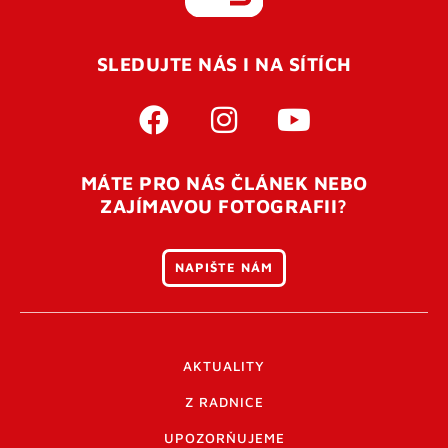
REGISTROVAT SE
SLEDUJTE NÁS I NA SÍTÍCH
Pro úspěšné dokončení registrace je potřeba
potvrdit
vaší e-mailovou
adresu. Po úspěšném odeslání
registrace vám přijde na e-mail potvrzovací kód. Po
otevření tohoto odkazu se váš účet ověří a můžete se
MÁTE PRO NÁS ČLÁNEK NEBO
přihlásit. Nezapomeňte zkontrolovat složku SPAM ve
ZAJÍMAVOU FOTOGRAFII?
vašem e-mailu. Pokud při registraci nastane problém
napište nám
.
NAPIŠTE NÁM
AKTUALITY
Z RADNICE
UPOZORŇUJEME