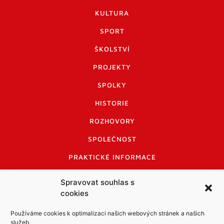
KULTURA
SPORT
ŠKOLSTVÍ
PROJEKTY
SPOLKY
HISTORIE
ROZHOVORY
SPOLEČNOST
PRAKTICKÉ INFORMACE
CENÍK INZERCE
Spravovat souhlas s
cookies
INFORMACE A KODEX DISKUTUJÍCÍCH
LOGO A LOGO MANUÁL
Používáme cookies k optimalizaci našich webových stránek a našich
služeb.