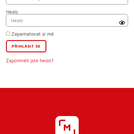
Heslo
Příjmení
Zapamatovat si mě
E-mail
Uživatelské jméno
Zapomněli jste heslo?
Heslo
Heslo znovu