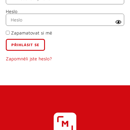
Heslo
Příjmení
Zapamatovat si mě
E-mail
Uživatelské jméno
Zapomněli jste heslo?
Heslo
Heslo znovu