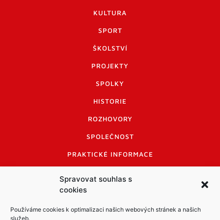
KULTURA
SPORT
ŠKOLSTVÍ
PROJEKTY
SPOLKY
HISTORIE
ROZHOVORY
SPOLEČNOST
PRAKTICKÉ INFORMACE
CENÍK INZERCE
Spravovat souhlas s
cookies
INFORMACE A KODEX DISKUTUJÍCÍCH
LOGO A LOGO MANUÁL
Používáme cookies k optimalizaci našich webových stránek a našich
služeb.