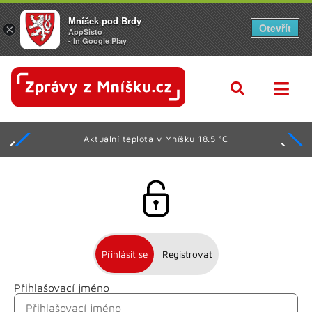
Mníšek pod Brdy
Otevřít
×
AppSisto
- In Google Play
Aktuální teplota v Mníšku 18.5 °C
Přihlásit se
Registrovat
Přihlašovací jméno
Jméno