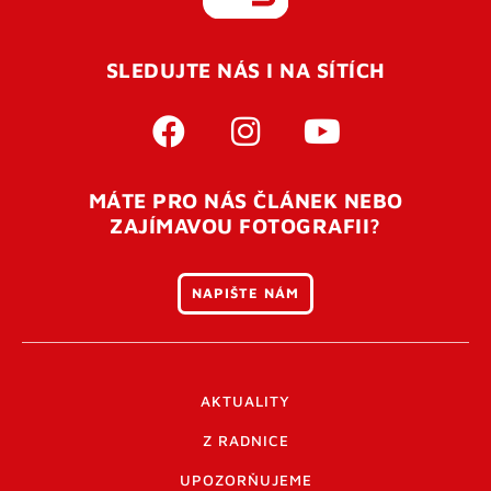
REGISTROVAT SE
SLEDUJTE NÁS I NA SÍTÍCH
Pro úspěšné dokončení registrace je potřeba
potvrdit
vaší e-mailovou
adresu. Po úspěšném odeslání
registrace vám přijde na e-mail potvrzovací kód. Po
otevření tohoto odkazu se váš účet ověří a můžete se
MÁTE PRO NÁS ČLÁNEK NEBO
přihlásit. Nezapomeňte zkontrolovat složku SPAM ve
ZAJÍMAVOU FOTOGRAFII?
vašem e-mailu. Pokud při registraci nastane problém
napište nám
.
NAPIŠTE NÁM
AKTUALITY
Z RADNICE
UPOZORŇUJEME