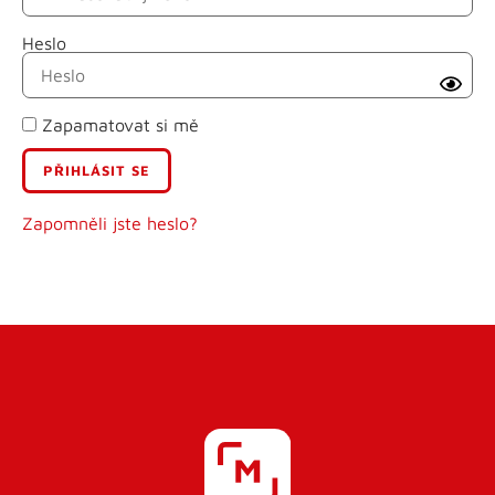
Heslo
Příjmení
Zapamatovat si mě
E-mail
Uživatelské jméno
Zapomněli jste heslo?
Heslo
Heslo znovu