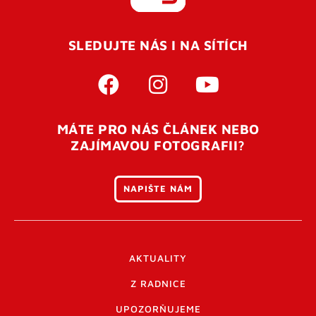
REGISTROVAT SE
SLEDUJTE NÁS I NA SÍTÍCH
Pro úspěšné dokončení registrace je potřeba
potvrdit
vaší e-mailovou
adresu. Po úspěšném odeslání
registrace vám přijde na e-mail potvrzovací kód. Po
otevření tohoto odkazu se váš účet ověří a můžete se
MÁTE PRO NÁS ČLÁNEK NEBO
přihlásit. Nezapomeňte zkontrolovat složku SPAM ve
ZAJÍMAVOU FOTOGRAFII?
vašem e-mailu. Pokud při registraci nastane problém
napište nám
.
NAPIŠTE NÁM
AKTUALITY
Z RADNICE
UPOZORŇUJEME