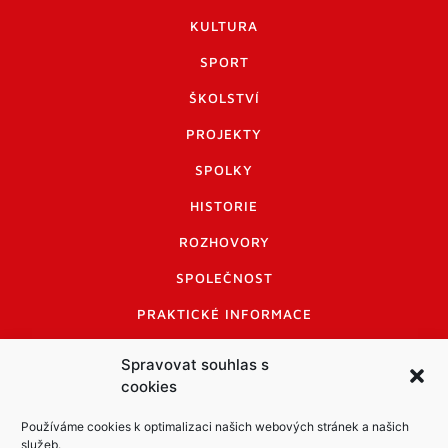
KULTURA
SPORT
ŠKOLSTVÍ
PROJEKTY
SPOLKY
HISTORIE
ROZHOVORY
SPOLEČNOST
PRAKTICKÉ INFORMACE
CENÍK INZERCE
Spravovat souhlas s
cookies
INFORMACE A KODEX DISKUTUJÍCÍCH
LOGO A LOGO MANUÁL
Používáme cookies k optimalizaci našich webových stránek a našich
služeb.