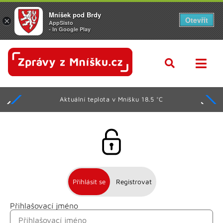
Mníšek pod Brdy
Otevřít
×
AppSisto
- In Google Play
Aktuální teplota v Mníšku 18.5 °C
Přihlásit se
Registrovat
Přihlašovací jméno
Jméno