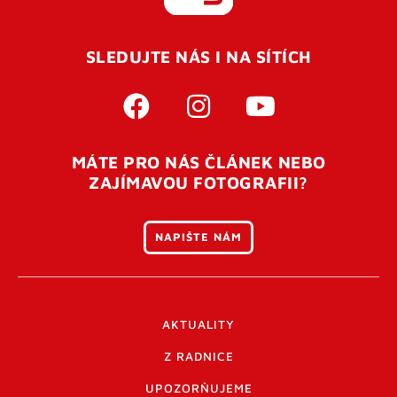
REGISTROVAT SE
SLEDUJTE NÁS I NA SÍTÍCH
Pro úspěšné dokončení registrace je potřeba
potvrdit
vaší e-mailovou
adresu. Po úspěšném odeslání
registrace vám přijde na e-mail potvrzovací kód. Po
otevření tohoto odkazu se váš účet ověří a můžete se
MÁTE PRO NÁS ČLÁNEK NEBO
přihlásit. Nezapomeňte zkontrolovat složku SPAM ve
ZAJÍMAVOU FOTOGRAFII?
vašem e-mailu. Pokud při registraci nastane problém
napište nám
.
NAPIŠTE NÁM
AKTUALITY
Z RADNICE
UPOZORŇUJEME