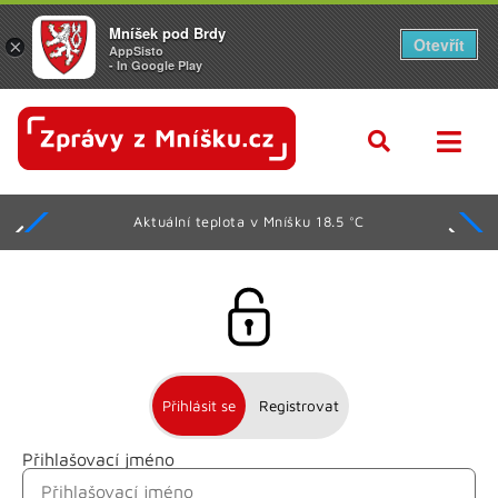
Mníšek pod Brdy
Otevřít
×
AppSisto
- In Google Play
Aktuální teplota v Mníšku 18.5 °C
Přihlásit se
Registrovat
Přihlašovací jméno
Jméno