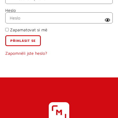
Heslo
Příjmení
Zapamatovat si mě
E-mail
Uživatelské jméno
Zapomněli jste heslo?
Heslo
Heslo znovu