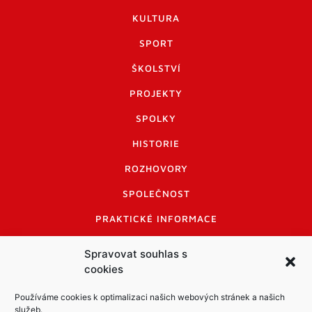
KULTURA
SPORT
ŠKOLSTVÍ
PROJEKTY
SPOLKY
HISTORIE
ROZHOVORY
SPOLEČNOST
PRAKTICKÉ INFORMACE
CENÍK INZERCE
Spravovat souhlas s
cookies
INFORMACE A KODEX DISKUTUJÍCÍCH
LOGO A LOGO MANUÁL
Používáme cookies k optimalizaci našich webových stránek a našich
služeb.