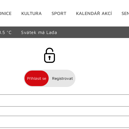
DNICE
KULTURA
SPORT
KALENDÁŘ AKCÍ
SE
8.5 °C
Svátek má Lada
Přihlásit se
Registrovat