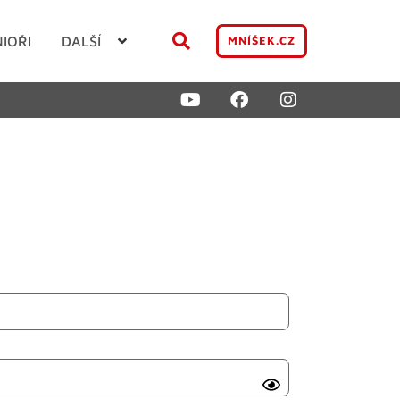
NIOŘI
DALŠÍ
MNÍŠEK.CZ