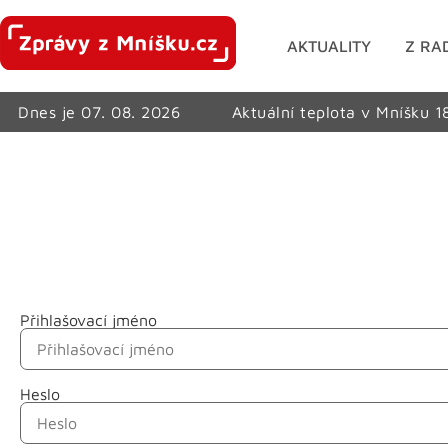
AKTUALITY
Z RA
Dnes je 07. 08. 2026
Aktuální teplota v Mníšku 1
Přihlašovací jméno
Jméno
Heslo
Příjmení