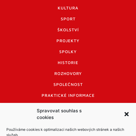
KULTURA
SPORT
ŠKOLSTVÍ
PROJEKTY
SPOLKY
HISTORIE
ROZHOVORY
SPOLEČNOST
PRAKTICKÉ INFORMACE
CENÍK INZERCE
Spravovat souhlas s
cookies
INFORMACE A KODEX DISKUTUJÍCÍCH
LOGO A LOGO MANUÁL
Používáme cookies k optimalizaci našich webových stránek a našich
služeb.