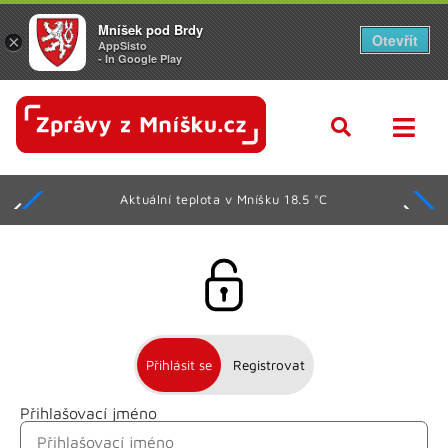
Mníšek pod Brdy
Otevřít
×
AppSisto
- In Google Play
Aktuální teplota v Mníšku 18.5 °C
Přihlásit se
Registrovat
Přihlašovací jméno
Jméno