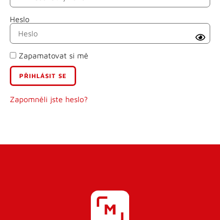
Heslo
Příjmení
Zapamatovat si mě
E-mail
Uživatelské jméno
Zapomněli jste heslo?
Heslo
Heslo znovu