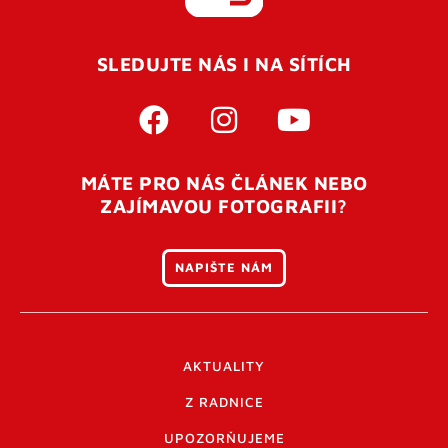
REGISTROVAT SE
SLEDUJTE NÁS I NA SÍTÍCH
Pro úspěšné dokončení registrace je potřeba
potvrdit
vaší e-mailovou
adresu. Po úspěšném odeslání
registrace vám přijde na e-mail potvrzovací kód. Po
otevření tohoto odkazu se váš účet ověří a můžete se
MÁTE PRO NÁS ČLÁNEK NEBO
přihlásit. Nezapomeňte zkontrolovat složku SPAM ve
ZAJÍMAVOU FOTOGRAFII?
vašem e-mailu. Pokud při registraci nastane problém
napište nám
.
NAPIŠTE NÁM
AKTUALITY
Z RADNICE
UPOZORŇUJEME