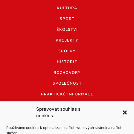
KULTURA
SPORT
ŠKOLSTVÍ
PROJEKTY
SPOLKY
HISTORIE
ROZHOVORY
SPOLEČNOST
PRAKTICKÉ INFORMACE
CENÍK INZERCE
Spravovat souhlas s
cookies
INFORMACE A KODEX DISKUTUJÍCÍCH
LOGO A LOGO MANUÁL
Používáme cookies k optimalizaci našich webových stránek a našich
služeb.