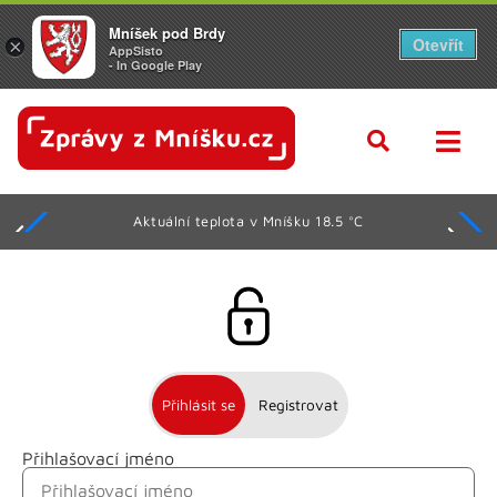
Mníšek pod Brdy
Otevřít
×
AppSisto
- In Google Play
Aktuální teplota v Mníšku 18.5 °C
Přihlásit se
Registrovat
Přihlašovací jméno
Jméno