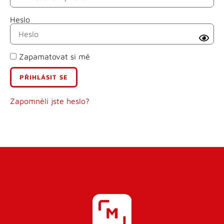
Heslo
Příjmení
Zapamatovat si mě
E-mail
Uživatelské jméno
Zapomněli jste heslo?
Heslo
Heslo znovu