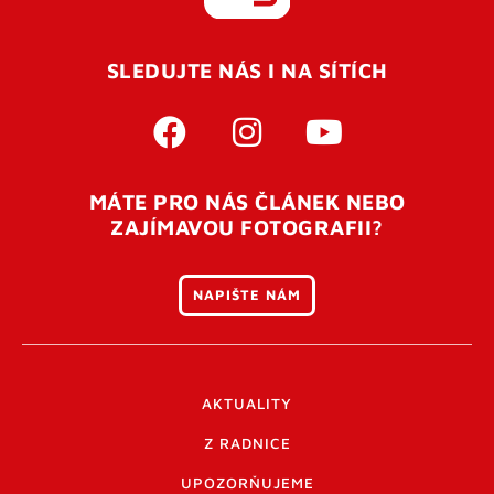
REGISTROVAT SE
SLEDUJTE NÁS I NA SÍTÍCH
Pro úspěšné dokončení registrace je potřeba
potvrdit
vaší e-mailovou
adresu. Po úspěšném odeslání
registrace vám přijde na e-mail potvrzovací kód. Po
otevření tohoto odkazu se váš účet ověří a můžete se
MÁTE PRO NÁS ČLÁNEK NEBO
přihlásit. Nezapomeňte zkontrolovat složku SPAM ve
ZAJÍMAVOU FOTOGRAFII?
vašem e-mailu. Pokud při registraci nastane problém
napište nám
.
NAPIŠTE NÁM
AKTUALITY
Z RADNICE
UPOZORŇUJEME