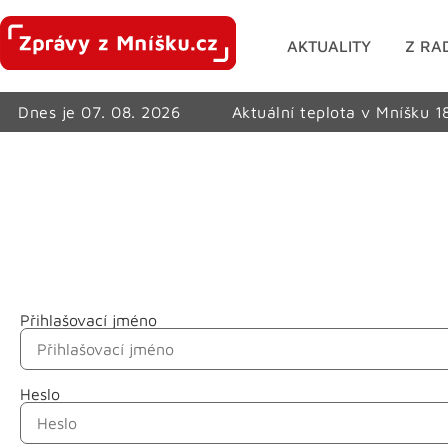
AKTUALITY
Z RA
Dnes je 07. 08. 2026
Aktuální teplota v Mníšku 1
Přihlašovací jméno
Jméno
Heslo
Příjmení