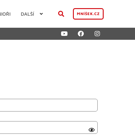
NIOŘI
DALŠÍ
MNÍŠEK.CZ