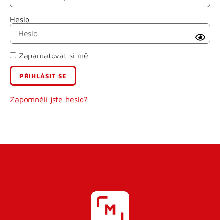
Heslo
Příjmení
Zapamatovat si mě
E-mail
Uživatelské jméno
Zapomněli jste heslo?
Heslo
Heslo znovu