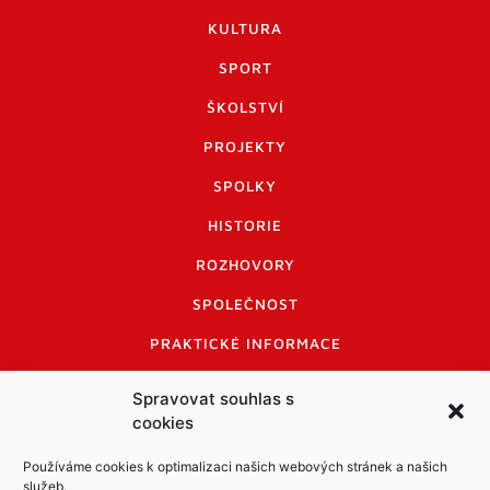
KULTURA
SPORT
ŠKOLSTVÍ
PROJEKTY
SPOLKY
HISTORIE
ROZHOVORY
SPOLEČNOST
PRAKTICKÉ INFORMACE
CENÍK INZERCE
Spravovat souhlas s
cookies
INFORMACE A KODEX DISKUTUJÍCÍCH
LOGO A LOGO MANUÁL
Používáme cookies k optimalizaci našich webových stránek a našich
služeb.