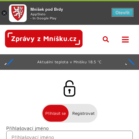
Mníšek pod Brdy
Otevřít
×
AppSisto
- In Google Play
Aktuální teplota v Mníšku 18.5 °C
Přihlásit se
Registrovat
Přihlašovací jméno
Jméno