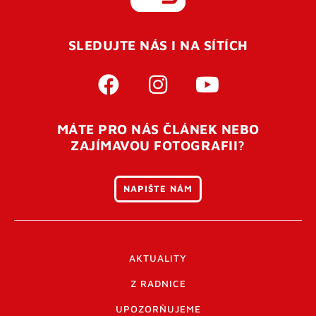
REGISTROVAT SE
SLEDUJTE NÁS I NA SÍTÍCH
Pro úspěšné dokončení registrace je potřeba
potvrdit
vaší e-mailovou
adresu. Po úspěšném odeslání
registrace vám přijde na e-mail potvrzovací kód. Po
otevření tohoto odkazu se váš účet ověří a můžete se
MÁTE PRO NÁS ČLÁNEK NEBO
přihlásit. Nezapomeňte zkontrolovat složku SPAM ve
ZAJÍMAVOU FOTOGRAFII?
vašem e-mailu. Pokud při registraci nastane problém
napište nám
.
NAPIŠTE NÁM
AKTUALITY
Z RADNICE
UPOZORŇUJEME