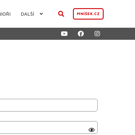
NIOŘI
DALŠÍ
MNÍŠEK.CZ