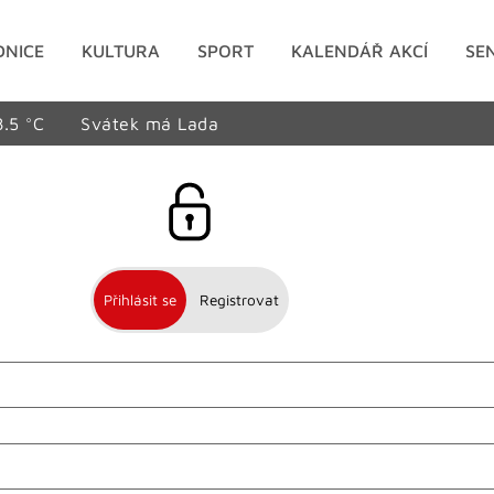
DNICE
KULTURA
SPORT
KALENDÁŘ AKCÍ
SE
8.5 °C
Svátek má Lada
Přihlásit se
Registrovat