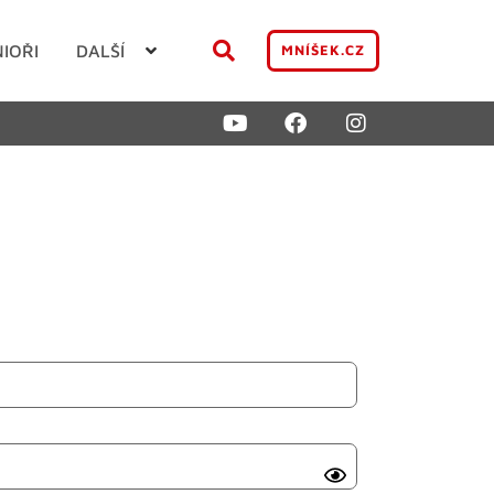
NIOŘI
DALŠÍ
MNÍŠEK.CZ