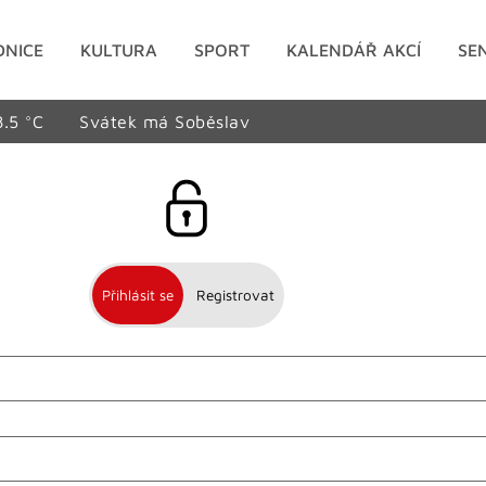
DNICE
KULTURA
SPORT
KALENDÁŘ AKCÍ
SE
8.5 °C
Svátek má Soběslav
Přihlásit se
Registrovat