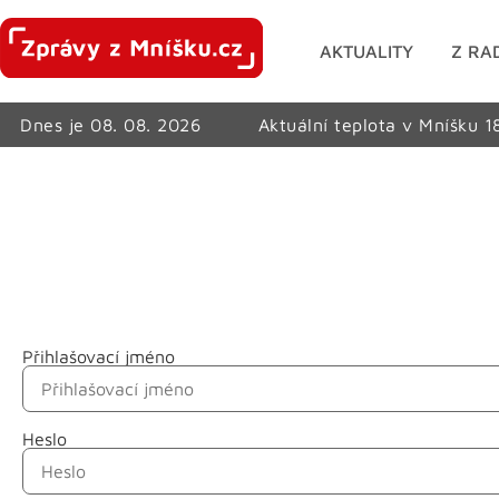
AKTUALITY
Z RA
Dnes je 08. 08. 2026
Aktuální teplota v Mníšku 1
Přihlašovací jméno
Jméno
Heslo
Příjmení