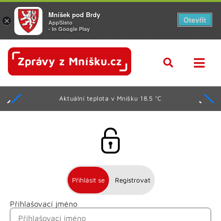
Mníšek pod Brdy
Otevřít
×
AppSisto
- In Google Play
Aktuální teplota v Mníšku 18.5 °C
Přihlásit se
Registrovat
Přihlašovací jméno
Jméno