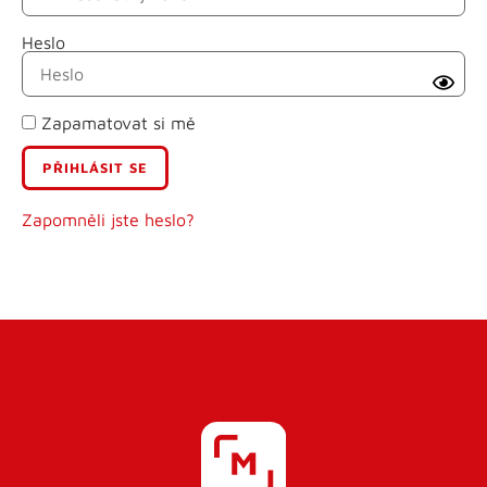
Heslo
Příjmení
Zapamatovat si mě
E-mail
Uživatelské jméno
Zapomněli jste heslo?
Heslo
Heslo znovu