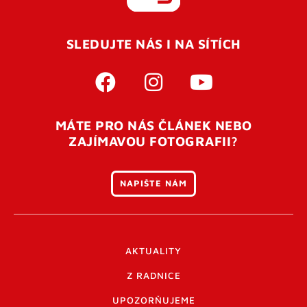
REGISTROVAT SE
SLEDUJTE NÁS I NA SÍTÍCH
Pro úspěšné dokončení registrace je potřeba
potvrdit
vaší e-mailovou
adresu. Po úspěšném odeslání
registrace vám přijde na e-mail potvrzovací kód. Po
otevření tohoto odkazu se váš účet ověří a můžete se
MÁTE PRO NÁS ČLÁNEK NEBO
přihlásit. Nezapomeňte zkontrolovat složku SPAM ve
ZAJÍMAVOU FOTOGRAFII?
vašem e-mailu. Pokud při registraci nastane problém
napište nám
.
NAPIŠTE NÁM
AKTUALITY
Z RADNICE
UPOZORŇUJEME