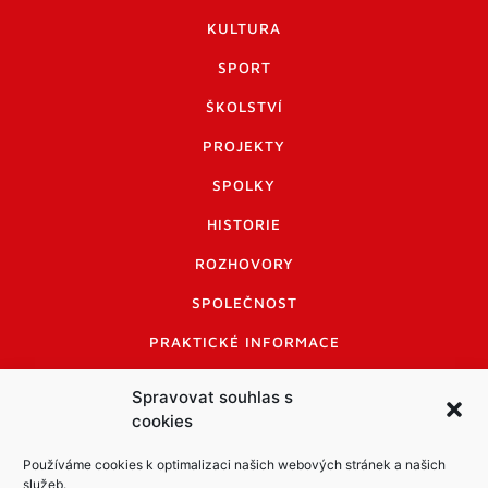
KULTURA
SPORT
ŠKOLSTVÍ
PROJEKTY
SPOLKY
HISTORIE
ROZHOVORY
SPOLEČNOST
PRAKTICKÉ INFORMACE
CENÍK INZERCE
Spravovat souhlas s
cookies
INFORMACE A KODEX DISKUTUJÍCÍCH
LOGO A LOGO MANUÁL
Používáme cookies k optimalizaci našich webových stránek a našich
služeb.