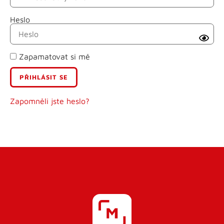
Heslo
Příjmení
Zapamatovat si mě
E-mail
Uživatelské jméno
Zapomněli jste heslo?
Heslo
Heslo znovu