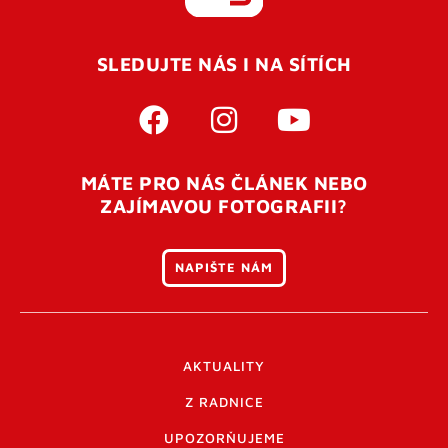
REGISTROVAT SE
SLEDUJTE NÁS I NA SÍTÍCH
Pro úspěšné dokončení registrace je potřeba
potvrdit
vaší e-mailovou
adresu. Po úspěšném odeslání
registrace vám přijde na e-mail potvrzovací kód. Po
otevření tohoto odkazu se váš účet ověří a můžete se
MÁTE PRO NÁS ČLÁNEK NEBO
přihlásit. Nezapomeňte zkontrolovat složku SPAM ve
ZAJÍMAVOU FOTOGRAFII?
vašem e-mailu. Pokud při registraci nastane problém
napište nám
.
NAPIŠTE NÁM
AKTUALITY
Z RADNICE
UPOZORŇUJEME