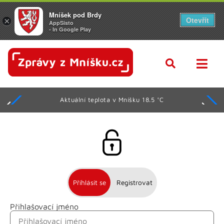
Mníšek pod Brdy
Otevřít
×
AppSisto
- In Google Play
Aktuální teplota v Mníšku 18.5 °C
Přihlásit se
Registrovat
Přihlašovací jméno
Jméno