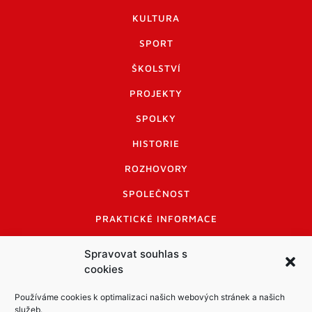
KULTURA
SPORT
ŠKOLSTVÍ
PROJEKTY
SPOLKY
HISTORIE
ROZHOVORY
SPOLEČNOST
PRAKTICKÉ INFORMACE
CENÍK INZERCE
Spravovat souhlas s
cookies
INFORMACE A KODEX DISKUTUJÍCÍCH
LOGO A LOGO MANUÁL
Používáme cookies k optimalizaci našich webových stránek a našich
služeb.