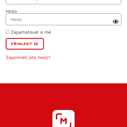
Heslo
Příjmení
Zapamatovat si mě
E-mail
Uživatelské jméno
Zapomněli jste heslo?
Heslo
Heslo znovu