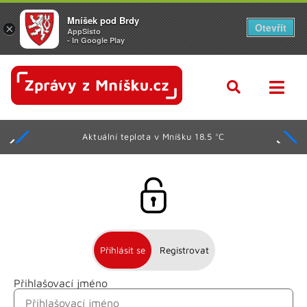
Mníšek pod Brdy
Otevřít
×
AppSisto
- In Google Play
Aktuální teplota v Mníšku 18.5 °C
Přihlásit se
Registrovat
Přihlašovací jméno
Jméno