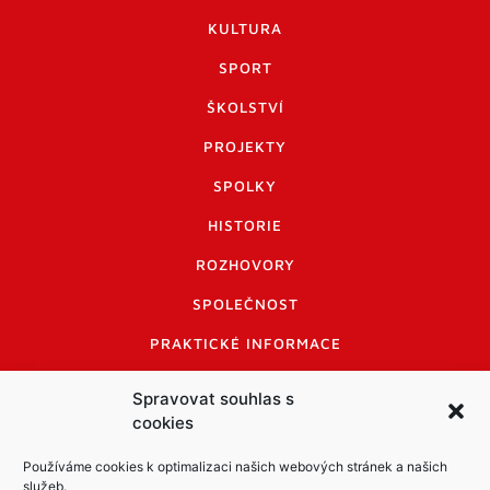
KULTURA
SPORT
ŠKOLSTVÍ
PROJEKTY
SPOLKY
HISTORIE
ROZHOVORY
SPOLEČNOST
PRAKTICKÉ INFORMACE
CENÍK INZERCE
Spravovat souhlas s
cookies
INFORMACE A KODEX DISKUTUJÍCÍCH
LOGO A LOGO MANUÁL
Používáme cookies k optimalizaci našich webových stránek a našich
služeb.