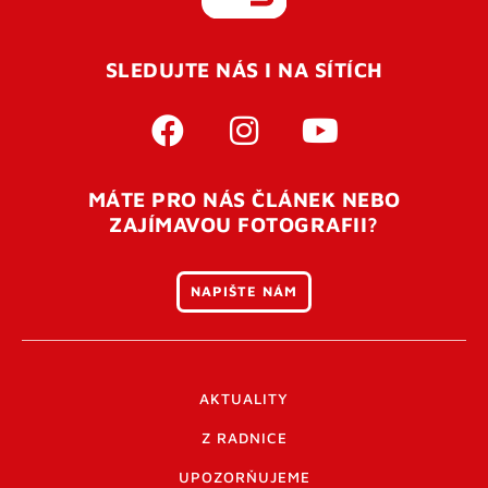
REGISTROVAT SE
SLEDUJTE NÁS I NA SÍTÍCH
Pro úspěšné dokončení registrace je potřeba
potvrdit
vaší e-mailovou
adresu. Po úspěšném odeslání
registrace vám přijde na e-mail potvrzovací kód. Po
otevření tohoto odkazu se váš účet ověří a můžete se
MÁTE PRO NÁS ČLÁNEK NEBO
přihlásit. Nezapomeňte zkontrolovat složku SPAM ve
ZAJÍMAVOU FOTOGRAFII?
vašem e-mailu. Pokud při registraci nastane problém
napište nám
.
NAPIŠTE NÁM
AKTUALITY
Z RADNICE
UPOZORŇUJEME