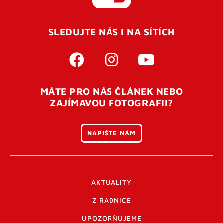
REGISTROVAT SE
SLEDUJTE NÁS I NA SÍTÍCH
Pro úspěšné dokončení registrace je potřeba
potvrdit
vaší e-mailovou
adresu. Po úspěšném odeslání
registrace vám přijde na e-mail potvrzovací kód. Po
otevření tohoto odkazu se váš účet ověří a můžete se
MÁTE PRO NÁS ČLÁNEK NEBO
přihlásit. Nezapomeňte zkontrolovat složku SPAM ve
ZAJÍMAVOU FOTOGRAFII?
vašem e-mailu. Pokud při registraci nastane problém
napište nám
.
NAPIŠTE NÁM
AKTUALITY
Z RADNICE
UPOZORŇUJEME