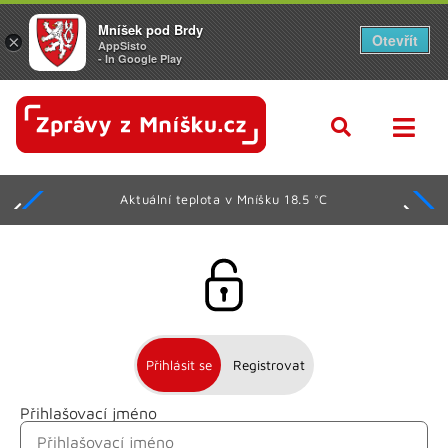
Mníšek pod Brdy
Otevřít
×
AppSisto
- In Google Play
Aktuální teplota v Mníšku 18.5 °C
Přihlásit se
Registrovat
Přihlašovací jméno
Jméno