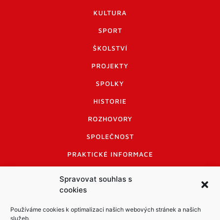
KULTURA
SPORT
ŠKOLSTVÍ
PROJEKTY
SPOLKY
HISTORIE
ROZHOVORY
SPOLEČNOST
PRAKTICKÉ INFORMACE
CENÍK INZERCE
Spravovat souhlas s
cookies
INFORMACE A KODEX DISKUTUJÍCÍCH
LOGO A LOGO MANUÁL
Používáme cookies k optimalizaci našich webových stránek a našich
služeb.