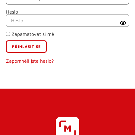
Heslo
Příjmení
Zapamatovat si mě
E-mail
Uživatelské jméno
Zapomněli jste heslo?
Heslo
Heslo znovu