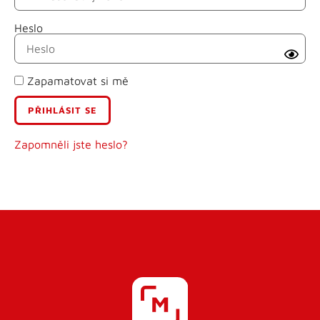
Heslo
Příjmení
Zapamatovat si mě
E-mail
Uživatelské jméno
Zapomněli jste heslo?
Heslo
Heslo znovu