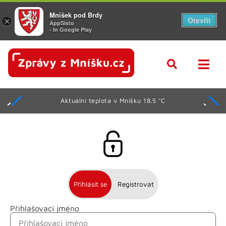
Mníšek pod Brdy
Otevřít
×
AppSisto
- In Google Play
Aktuální teplota v Mníšku 18.5 °C
Přihlásit se
Registrovat
Přihlašovací jméno
Jméno