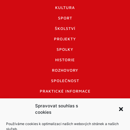
KULTURA
SPORT
ŠKOLSTVÍ
PROJEKTY
SPOLKY
HISTORIE
ROZHOVORY
SPOLEČNOST
PRAKTICKÉ INFORMACE
CENÍK INZERCE
Spravovat souhlas s
cookies
INFORMACE A KODEX DISKUTUJÍCÍCH
LOGO A LOGO MANUÁL
Používáme cookies k optimalizaci našich webových stránek a našich
služeb.