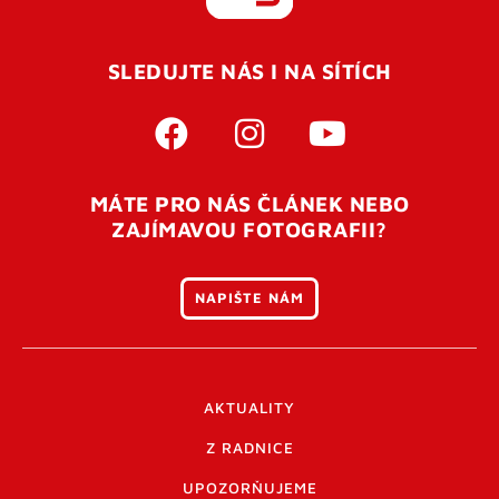
REGISTROVAT SE
SLEDUJTE NÁS I NA SÍTÍCH
Pro úspěšné dokončení registrace je potřeba
potvrdit
vaší e-mailovou
adresu. Po úspěšném odeslání
registrace vám přijde na e-mail potvrzovací kód. Po
otevření tohoto odkazu se váš účet ověří a můžete se
MÁTE PRO NÁS ČLÁNEK NEBO
přihlásit. Nezapomeňte zkontrolovat složku SPAM ve
ZAJÍMAVOU FOTOGRAFII?
vašem e-mailu. Pokud při registraci nastane problém
napište nám
.
NAPIŠTE NÁM
AKTUALITY
Z RADNICE
UPOZORŇUJEME