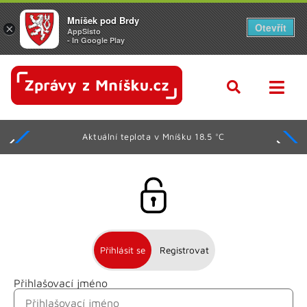
Mníšek pod Brdy
Otevřít
×
AppSisto
- In Google Play
Aktuální teplota v Mníšku 18.5 °C
Přihlásit se
Registrovat
Přihlašovací jméno
Jméno