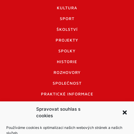
KULTURA
SPORT
ŠKOLSTVÍ
PROJEKTY
SPOLKY
HISTORIE
ROZHOVORY
SPOLEČNOST
PRAKTICKÉ INFORMACE
CENÍK INZERCE
Spravovat souhlas s
cookies
INFORMACE A KODEX DISKUTUJÍCÍCH
LOGO A LOGO MANUÁL
Používáme cookies k optimalizaci našich webových stránek a našich
služeb.