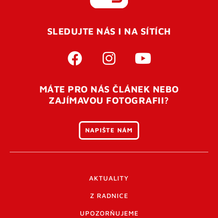
REGISTROVAT SE
SLEDUJTE NÁS I NA SÍTÍCH
Pro úspěšné dokončení registrace je potřeba
potvrdit
vaší e-mailovou
adresu. Po úspěšném odeslání
registrace vám přijde na e-mail potvrzovací kód. Po
otevření tohoto odkazu se váš účet ověří a můžete se
MÁTE PRO NÁS ČLÁNEK NEBO
přihlásit. Nezapomeňte zkontrolovat složku SPAM ve
ZAJÍMAVOU FOTOGRAFII?
vašem e-mailu. Pokud při registraci nastane problém
napište nám
.
NAPIŠTE NÁM
AKTUALITY
Z RADNICE
UPOZORŇUJEME