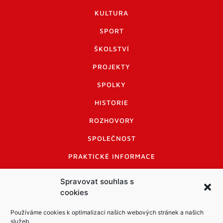
KULTURA
SPORT
ŠKOLSTVÍ
PROJEKTY
SPOLKY
HISTORIE
ROZHOVORY
SPOLEČNOST
PRAKTICKÉ INFORMACE
CENÍK INZERCE
Spravovat souhlas s
cookies
INFORMACE A KODEX DISKUTUJÍCÍCH
LOGO A LOGO MANUÁL
Používáme cookies k optimalizaci našich webových stránek a našich
služeb.