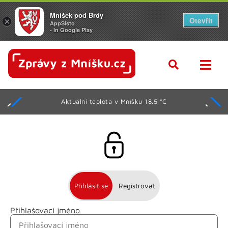
Mníšek pod Brdy
Otevřít
×
AppSisto
- In Google Play
Aktuální teplota v Mníšku 18.5 °C
Přihlásit se
Registrovat
Přihlašovací jméno
Jméno