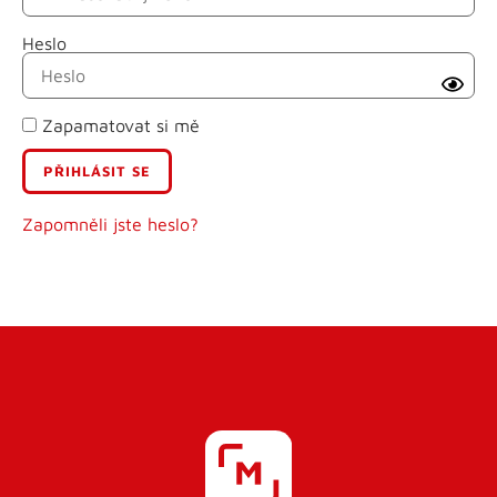
Heslo
Příjmení
Zapamatovat si mě
E-mail
Uživatelské jméno
Zapomněli jste heslo?
Heslo
Heslo znovu