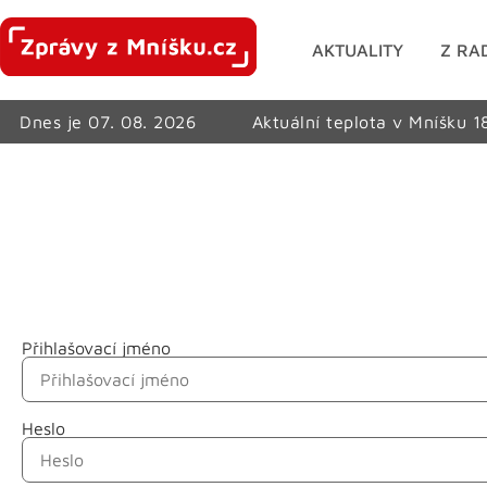
AKTUALITY
Z RA
Dnes je 07. 08. 2026
Aktuální teplota v Mníšku 1
Přihlašovací jméno
Jméno
Heslo
Příjmení