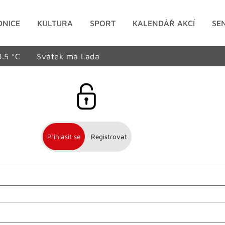
DNICE
KULTURA
SPORT
KALENDÁŘ AKCÍ
SE
8.5 °C
Svátek má Lada
Přihlásit se
Registrovat