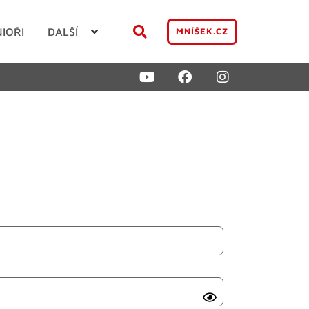
NIOŘI
DALŠÍ
MNÍŠEK.CZ