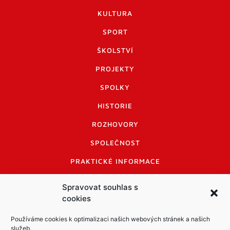
KULTURA
SPORT
ŠKOLSTVÍ
PROJEKTY
SPOLKY
HISTORIE
ROZHOVORY
SPOLEČNOST
PRAKTICKÉ INFORMACE
CENÍK INZERCE
Spravovat souhlas s
cookies
INFORMACE A KODEX DISKUTUJÍCÍCH
LOGO A LOGO MANUÁL
Používáme cookies k optimalizaci našich webových stránek a našich
služeb.