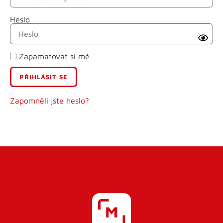
Heslo
Příjmení
Zapamatovat si mě
E-mail
Uživatelské jméno
Zapomněli jste heslo?
Heslo
Heslo znovu