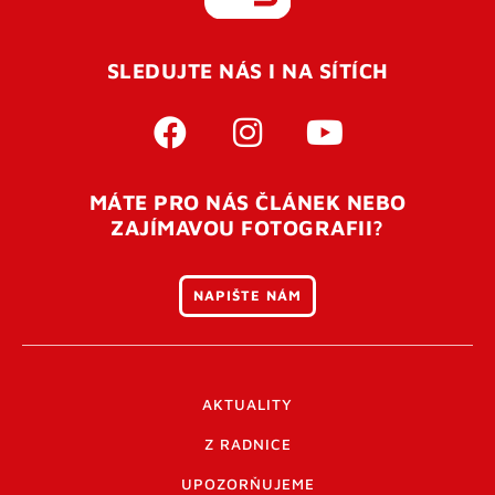
REGISTROVAT SE
SLEDUJTE NÁS I NA SÍTÍCH
Pro úspěšné dokončení registrace je potřeba
potvrdit
vaší e-mailovou
adresu. Po úspěšném odeslání
registrace vám přijde na e-mail potvrzovací kód. Po
otevření tohoto odkazu se váš účet ověří a můžete se
MÁTE PRO NÁS ČLÁNEK NEBO
přihlásit. Nezapomeňte zkontrolovat složku SPAM ve
ZAJÍMAVOU FOTOGRAFII?
vašem e-mailu. Pokud při registraci nastane problém
napište nám
.
NAPIŠTE NÁM
AKTUALITY
Z RADNICE
UPOZORŇUJEME