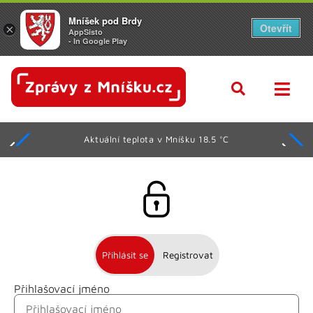
Mníšek pod Brdy
Otevřít
×
AppSisto
- In Google Play
Aktuální teplota v Mníšku 18.5 °C
Přihlásit se
Registrovat
Přihlašovací jméno
Jméno