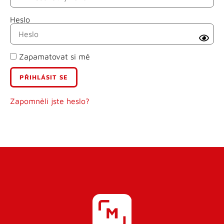
Heslo
Příjmení
Zapamatovat si mě
E-mail
Uživatelské jméno
Zapomněli jste heslo?
Heslo
Heslo znovu