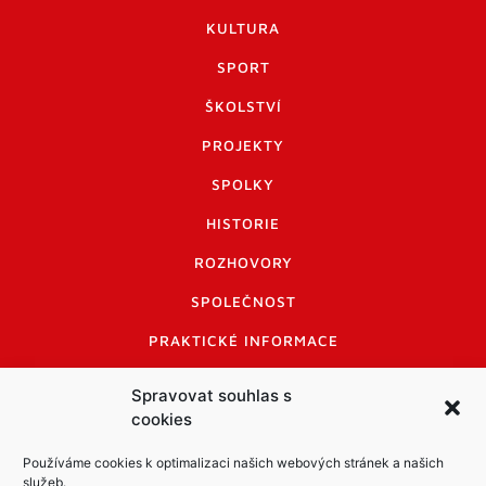
KULTURA
SPORT
ŠKOLSTVÍ
PROJEKTY
SPOLKY
HISTORIE
ROZHOVORY
SPOLEČNOST
PRAKTICKÉ INFORMACE
CENÍK INZERCE
Spravovat souhlas s
cookies
INFORMACE A KODEX DISKUTUJÍCÍCH
LOGO A LOGO MANUÁL
Používáme cookies k optimalizaci našich webových stránek a našich
služeb.