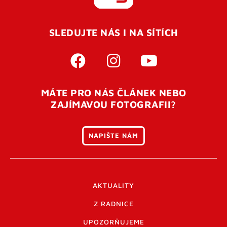
REGISTROVAT SE
SLEDUJTE NÁS I NA SÍTÍCH
Pro úspěšné dokončení registrace je potřeba
potvrdit
vaší e-mailovou
adresu. Po úspěšném odeslání
registrace vám přijde na e-mail potvrzovací kód. Po
otevření tohoto odkazu se váš účet ověří a můžete se
MÁTE PRO NÁS ČLÁNEK NEBO
přihlásit. Nezapomeňte zkontrolovat složku SPAM ve
ZAJÍMAVOU FOTOGRAFII?
vašem e-mailu. Pokud při registraci nastane problém
napište nám
.
NAPIŠTE NÁM
AKTUALITY
Z RADNICE
UPOZORŇUJEME