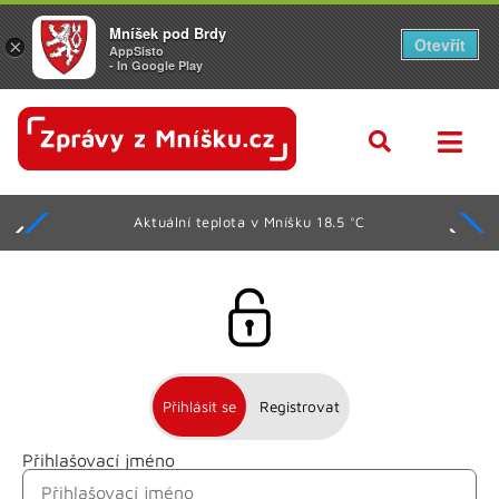
Mníšek pod Brdy
Otevřít
×
AppSisto
- In Google Play
Aktuální teplota v Mníšku 18.5 °C
Přihlásit se
Registrovat
Přihlašovací jméno
Jméno