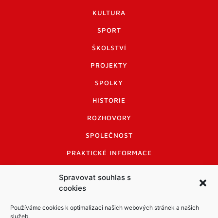
KULTURA
SPORT
ŠKOLSTVÍ
PROJEKTY
SPOLKY
HISTORIE
ROZHOVORY
SPOLEČNOST
PRAKTICKÉ INFORMACE
CENÍK INZERCE
Spravovat souhlas s
cookies
INFORMACE A KODEX DISKUTUJÍCÍCH
LOGO A LOGO MANUÁL
Používáme cookies k optimalizaci našich webových stránek a našich
služeb.