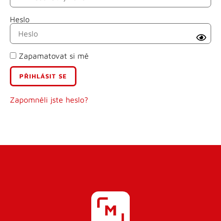
Heslo
Příjmení
Zapamatovat si mě
E-mail
Uživatelské jméno
Zapomněli jste heslo?
Heslo
Heslo znovu