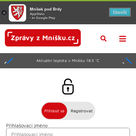
Mníšek pod Brdy
Otevřít
×
AppSisto
- In Google Play
Aktuální teplota v Mníšku 18.5 °C
Přihlásit se
Registrovat
Přihlašovací jméno
Jméno