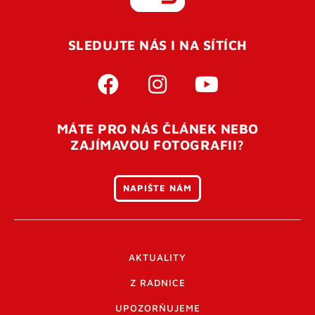
REGISTROVAT SE
SLEDUJTE NÁS I NA SÍTÍCH
Pro úspěšné dokončení registrace je potřeba
potvrdit
vaší e-mailovou
adresu. Po úspěšném odeslání
registrace vám přijde na e-mail potvrzovací kód. Po
otevření tohoto odkazu se váš účet ověří a můžete se
MÁTE PRO NÁS ČLÁNEK NEBO
přihlásit. Nezapomeňte zkontrolovat složku SPAM ve
ZAJÍMAVOU FOTOGRAFII?
vašem e-mailu. Pokud při registraci nastane problém
napište nám
.
NAPIŠTE NÁM
AKTUALITY
Z RADNICE
UPOZORŇUJEME