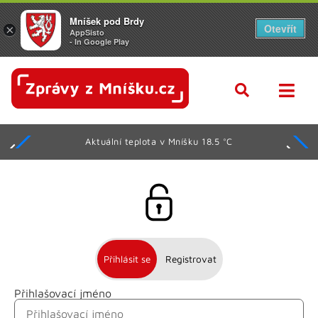
Mníšek pod Brdy
Otevřít
×
AppSisto
- In Google Play
Aktuální teplota v Mníšku 18.5 °C
Přihlásit se
Registrovat
Přihlašovací jméno
Jméno