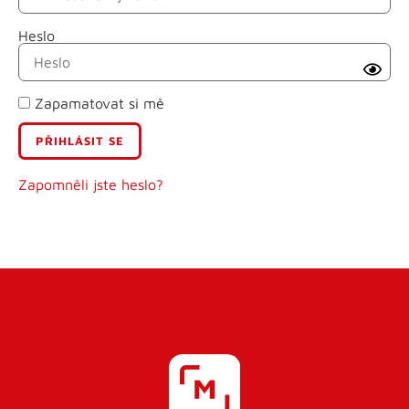
Heslo
Příjmení
Zapamatovat si mě
E-mail
Uživatelské jméno
Zapomněli jste heslo?
Heslo
Heslo znovu