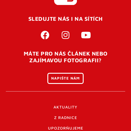
REGISTROVAT SE
SLEDUJTE NÁS I NA SÍTÍCH
Pro úspěšné dokončení registrace je potřeba
potvrdit
vaší e-mailovou
adresu. Po úspěšném odeslání
registrace vám přijde na e-mail potvrzovací kód. Po
otevření tohoto odkazu se váš účet ověří a můžete se
MÁTE PRO NÁS ČLÁNEK NEBO
přihlásit. Nezapomeňte zkontrolovat složku SPAM ve
ZAJÍMAVOU FOTOGRAFII?
vašem e-mailu. Pokud při registraci nastane problém
napište nám
.
NAPIŠTE NÁM
AKTUALITY
Z RADNICE
UPOZORŇUJEME