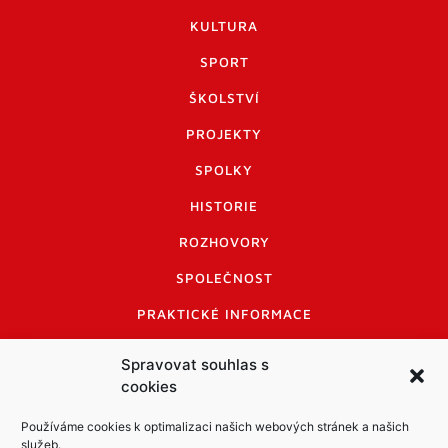
KULTURA
SPORT
ŠKOLSTVÍ
PROJEKTY
SPOLKY
HISTORIE
ROZHOVORY
SPOLEČNOST
PRAKTICKÉ INFORMACE
CENÍK INZERCE
Spravovat souhlas s
cookies
INFORMACE A KODEX DISKUTUJÍCÍCH
LOGO A LOGO MANUÁL
Používáme cookies k optimalizaci našich webových stránek a našich
služeb.