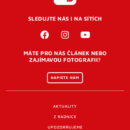
REGISTROVAT SE
SLEDUJTE NÁS I NA SÍTÍCH
Pro úspěšné dokončení registrace je potřeba
potvrdit
vaší e-mailovou
adresu. Po úspěšném odeslání
registrace vám přijde na e-mail potvrzovací kód. Po
otevření tohoto odkazu se váš účet ověří a můžete se
MÁTE PRO NÁS ČLÁNEK NEBO
přihlásit. Nezapomeňte zkontrolovat složku SPAM ve
ZAJÍMAVOU FOTOGRAFII?
vašem e-mailu. Pokud při registraci nastane problém
napište nám
.
NAPIŠTE NÁM
AKTUALITY
Z RADNICE
UPOZORŇUJEME