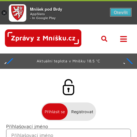
Mníšek pod Brdy
Otevřít
×
AppSisto
- In Google Play
Aktuální teplota v Mníšku 18.5 °C
Přihlásit se
Registrovat
Přihlašovací jméno
Jméno