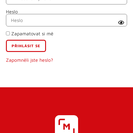
Heslo
Příjmení
Zapamatovat si mě
E-mail
Uživatelské jméno
Zapomněli jste heslo?
Heslo
Heslo znovu