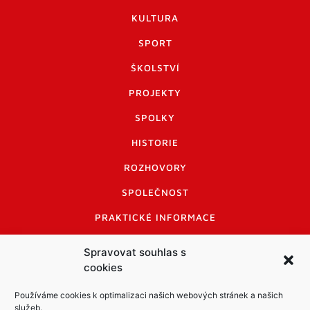
KULTURA
SPORT
ŠKOLSTVÍ
PROJEKTY
SPOLKY
HISTORIE
ROZHOVORY
SPOLEČNOST
PRAKTICKÉ INFORMACE
CENÍK INZERCE
Spravovat souhlas s
cookies
INFORMACE A KODEX DISKUTUJÍCÍCH
LOGO A LOGO MANUÁL
Používáme cookies k optimalizaci našich webových stránek a našich
služeb.