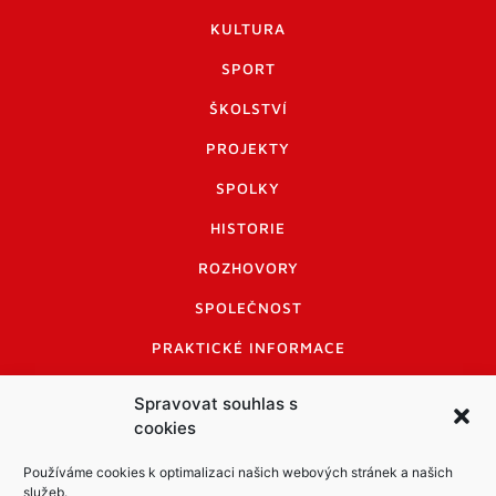
KULTURA
SPORT
ŠKOLSTVÍ
PROJEKTY
SPOLKY
HISTORIE
ROZHOVORY
SPOLEČNOST
PRAKTICKÉ INFORMACE
CENÍK INZERCE
Spravovat souhlas s
cookies
INFORMACE A KODEX DISKUTUJÍCÍCH
LOGO A LOGO MANUÁL
Používáme cookies k optimalizaci našich webových stránek a našich
služeb.