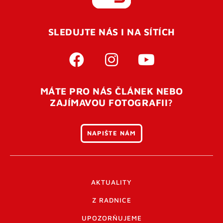
REGISTROVAT SE
SLEDUJTE NÁS I NA SÍTÍCH
Pro úspěšné dokončení registrace je potřeba
potvrdit
vaší e-mailovou
adresu. Po úspěšném odeslání
registrace vám přijde na e-mail potvrzovací kód. Po
otevření tohoto odkazu se váš účet ověří a můžete se
MÁTE PRO NÁS ČLÁNEK NEBO
přihlásit. Nezapomeňte zkontrolovat složku SPAM ve
ZAJÍMAVOU FOTOGRAFII?
vašem e-mailu. Pokud při registraci nastane problém
napište nám
.
NAPIŠTE NÁM
AKTUALITY
Z RADNICE
UPOZORŇUJEME