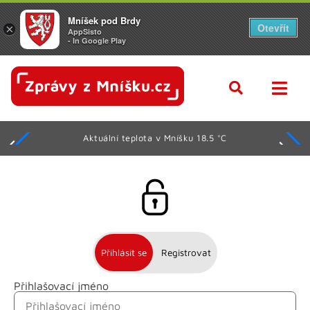
Mníšek pod Brdy
Otevřít
×
AppSisto
- In Google Play
Aktuální teplota v Mníšku 18.5 °C
Přihlásit se
Registrovat
Přihlašovací jméno
Jméno