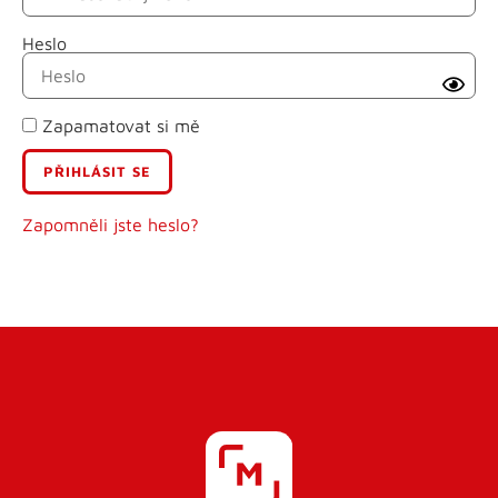
Heslo
Příjmení
Zapamatovat si mě
E-mail
Uživatelské jméno
Zapomněli jste heslo?
Heslo
Heslo znovu