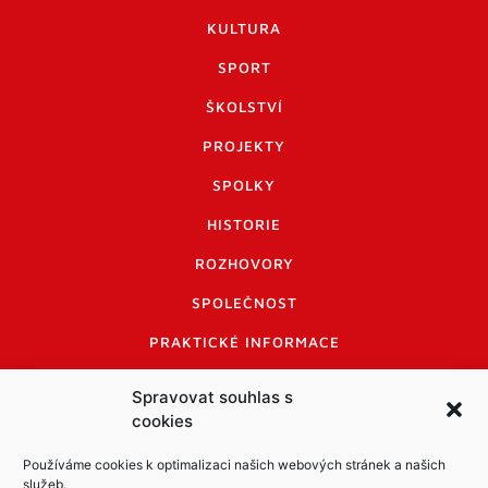
KULTURA
SPORT
ŠKOLSTVÍ
PROJEKTY
SPOLKY
HISTORIE
ROZHOVORY
SPOLEČNOST
PRAKTICKÉ INFORMACE
CENÍK INZERCE
Spravovat souhlas s
cookies
INFORMACE A KODEX DISKUTUJÍCÍCH
LOGO A LOGO MANUÁL
Používáme cookies k optimalizaci našich webových stránek a našich
služeb.