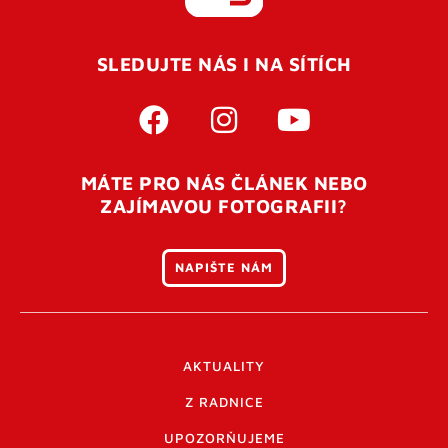
REGISTROVAT SE
SLEDUJTE NÁS I NA SÍTÍCH
Pro úspěšné dokončení registrace je potřeba
potvrdit
vaší e-mailovou
adresu. Po úspěšném odeslání
registrace vám přijde na e-mail potvrzovací kód. Po
otevření tohoto odkazu se váš účet ověří a můžete se
MÁTE PRO NÁS ČLÁNEK NEBO
přihlásit. Nezapomeňte zkontrolovat složku SPAM ve
ZAJÍMAVOU FOTOGRAFII?
vašem e-mailu. Pokud při registraci nastane problém
napište nám
.
NAPIŠTE NÁM
AKTUALITY
Z RADNICE
UPOZORŇUJEME