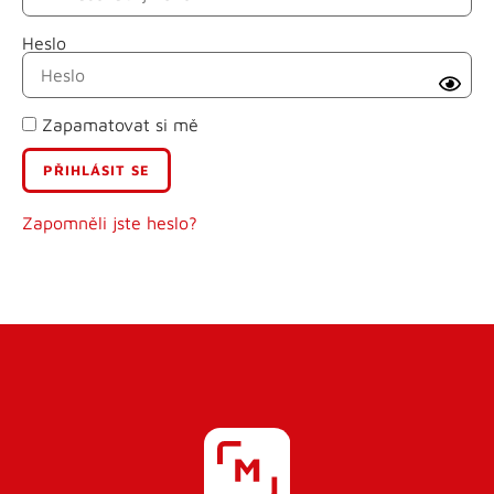
Heslo
Příjmení
Zapamatovat si mě
E-mail
Uživatelské jméno
Zapomněli jste heslo?
Heslo
Heslo znovu