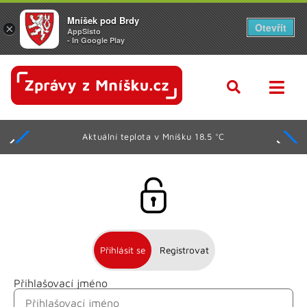
Mníšek pod Brdy
Otevřít
×
AppSisto
- In Google Play
Aktuální teplota v Mníšku 18.5 °C
Přihlásit se
Registrovat
Přihlašovací jméno
Jméno