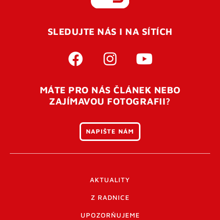
REGISTROVAT SE
SLEDUJTE NÁS I NA SÍTÍCH
Pro úspěšné dokončení registrace je potřeba
potvrdit
vaší e-mailovou
adresu. Po úspěšném odeslání
registrace vám přijde na e-mail potvrzovací kód. Po
otevření tohoto odkazu se váš účet ověří a můžete se
MÁTE PRO NÁS ČLÁNEK NEBO
přihlásit. Nezapomeňte zkontrolovat složku SPAM ve
ZAJÍMAVOU FOTOGRAFII?
vašem e-mailu. Pokud při registraci nastane problém
napište nám
.
NAPIŠTE NÁM
AKTUALITY
Z RADNICE
UPOZORŇUJEME