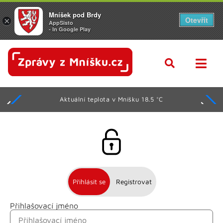
Mníšek pod Brdy
Otevřít
×
AppSisto
- In Google Play
Aktuální teplota v Mníšku 18.5 °C
Přihlásit se
Registrovat
Přihlašovací jméno
Jméno