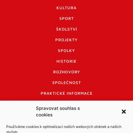
KULTURA
SPORT
ŠKOLSTVÍ
PROJEKTY
SPOLKY
HISTORIE
ROZHOVORY
SPOLEČNOST
PRAKTICKÉ INFORMACE
CENÍK INZERCE
Spravovat souhlas s
cookies
INFORMACE A KODEX DISKUTUJÍCÍCH
LOGO A LOGO MANUÁL
Používáme cookies k optimalizaci našich webových stránek a našich
služeb.