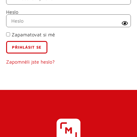
Heslo
Příjmení
Zapamatovat si mě
E-mail
Uživatelské jméno
Zapomněli jste heslo?
Heslo
Heslo znovu