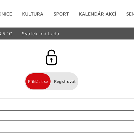
DNICE
KULTURA
SPORT
KALENDÁŘ AKCÍ
SE
8.5 °C
Svátek má Lada
Přihlásit se
Registrovat