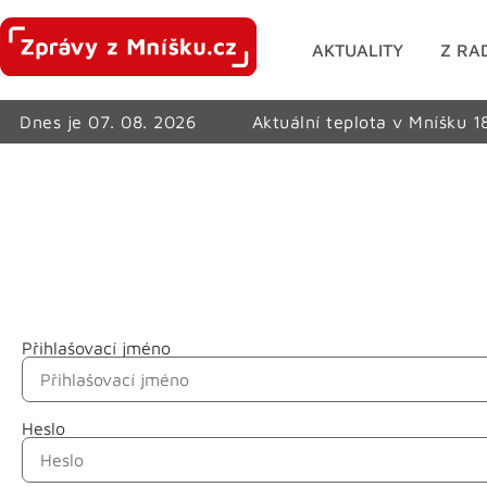
AKTUALITY
Z RA
Dnes je 07. 08. 2026
Aktuální teplota v Mníšku 1
Přihlašovací jméno
Jméno
Heslo
Příjmení