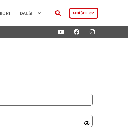
NIOŘI
DALŠÍ
MNÍŠEK.CZ